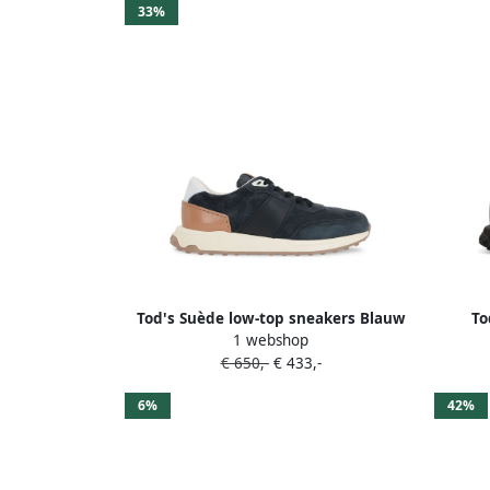
33%
Tod's Suède low-top sneakers Blauw
To
1 webshop
€ 650,-
€ 433,-
6%
42%