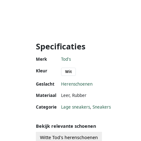
Specificaties
Merk
Tod's
Kleur
Wit
Geslacht
Herenschoenen
Materiaal
Leer
,
Rubber
Categorie
Lage sneakers
,
Sneakers
Bekijk relevante schoenen
Witte Tod's herenschoenen