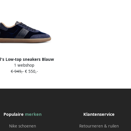
d's Low-top sneakers Blauw
1 webshop
€ 949,-
€ 550,-
Populaire
merken
Klantenservice
Nike schoenen
Retourneren & ruilen