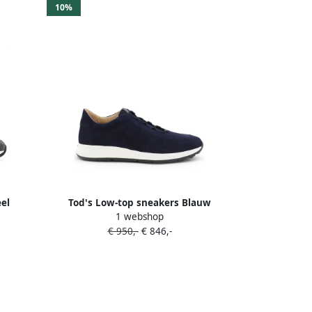
10%
el
Tod's Low-top sneakers Blauw
1 webshop
€ 950,-
€ 846,-