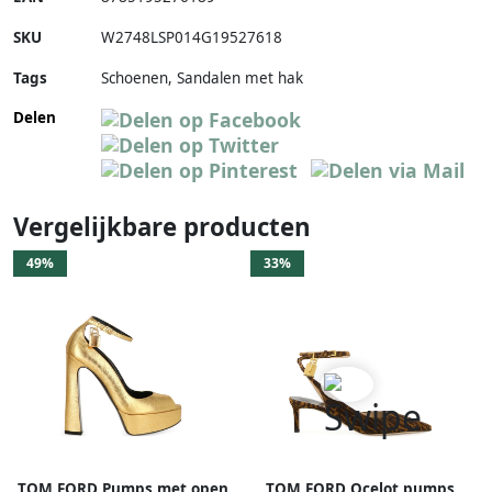
SKU
W2748LSP014G19527618
Tags
Schoenen, Sandalen met hak
Delen
Vergelijkbare producten
49%
33%
TOM FORD Pumps met open
TOM FORD Ocelot pumps