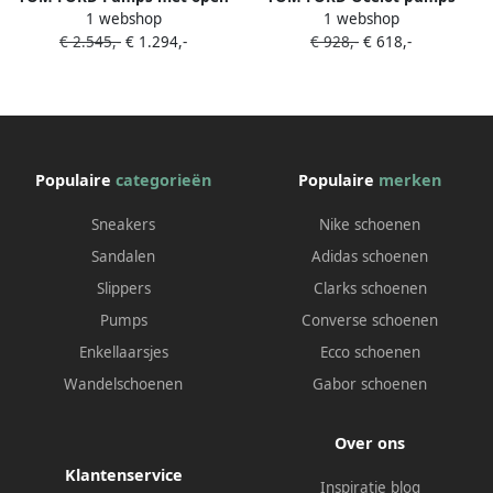
1 webshop
1 webshop
neus plateauzool en
met hangslot Bruin
€ 2.545,-
€ 1.294,-
€ 928,-
€ 618,-
hangslot Goud
Populaire
categorieën
Populaire
merken
Sneakers
Nike schoenen
Sandalen
Adidas schoenen
Slippers
Clarks schoenen
Pumps
Converse schoenen
Enkellaarsjes
Ecco schoenen
Wandelschoenen
Gabor schoenen
Over ons
Klantenservice
Inspiratie blog