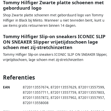
Tommy Hilfiger Zwarte platte schoenen met
geborduurd logo
Shop Zwarte platte schoenen met geborduurd logo van Tommy
Hilfiger in Black bij Miinto. Wanneer u niet tevreden bent, kunt u
uw items gratis retourneren binnen 14 dagen.
Tommy Hilfiger Slip-on sneakers ICONIC SLIP
ON SNEAKER Slipper vrijetijdsschoen lage
schoen met zij-stretchinzetten
Tommy Hilfiger Slip-on sneakers ICONIC SLIP ON SNEAKER Slipper,
vrijetijdsschoen, lage schoen met zij-stretchinzetten
Referenties
EAN
8720113557674
,
8720113557629
,
8720113557599
,
8720113557711
,
8720113557759
,
8720113557803
,
8720113557872
,
8720113557902
,
8720113557957
,
8720113558008