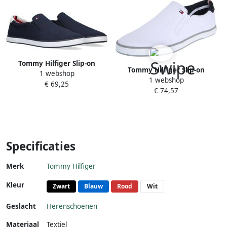
Tommy Hilfiger Slip-on
Tommy Hilfiger Slip-on
1 webshop
sneakers ICONIC SLIP ON
1 webshop
sneakers ICONIC SLIP ON
€ 69,25
SNEAKER Slipper
€ 74,57
SNEAKER Slipper
vrijetijdsschoen lage schoen
vrijetijdsschoen lage schoen
met zij-stretchinzetten
met zij-stretchinzetten
Specificaties
Merk
Tommy Hilfiger
Kleur
Zwart
Blauw
Rood
Wit
Geslacht
Herenschoenen
Materiaal
Textiel