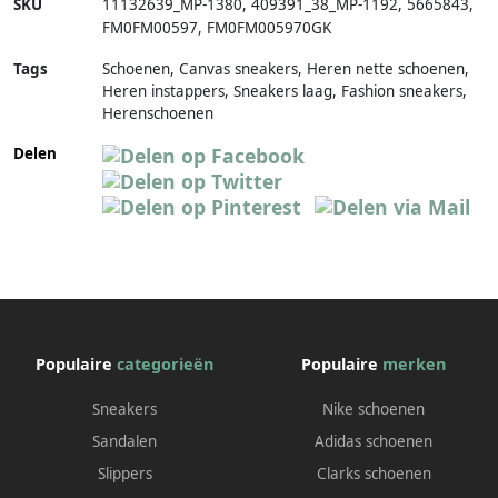
SKU
11132639_MP-1380
,
409391_38_MP-1192
,
5665843
,
FM0FM00597
,
FM0FM005970GK
Tags
Schoenen, Canvas sneakers, Heren nette schoenen,
Heren instappers, Sneakers laag, Fashion sneakers,
Herenschoenen
Delen
Populaire
categorieën
Populaire
merken
Sneakers
Nike schoenen
Sandalen
Adidas schoenen
Slippers
Clarks schoenen