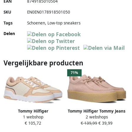
EAN
8749185010504
SKU
EN0EN0178918501050
Tags
Schoenen, Low-top sneakers
Delen
Vergelijkbare producten
71%
Tommy Hilfiger
Tommy Hilfiger Tommy Jeans
1 webshop
2 webshops
Plateausneakers LOW CUT
Suede Shoe Veterschoenen
€ 105,72
€ 139,99
€ 39,99
BASKET SNEAKER met
Laag Beige
paspelering