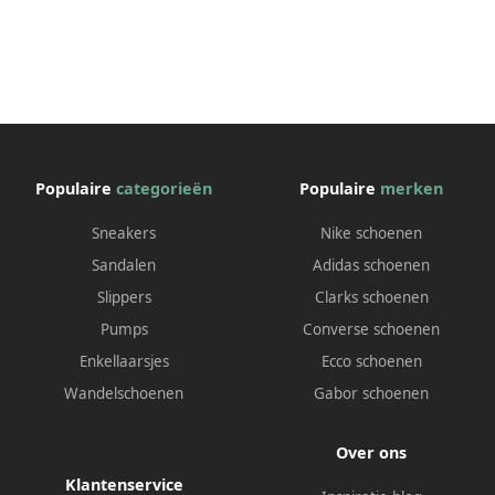
Populaire
categorieën
Populaire
merken
Sneakers
Nike schoenen
Sandalen
Adidas schoenen
Slippers
Clarks schoenen
Pumps
Converse schoenen
Enkellaarsjes
Ecco schoenen
Wandelschoenen
Gabor schoenen
Over ons
Klantenservice