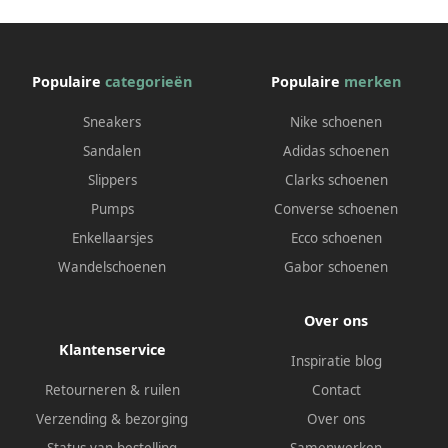
Populaire
categorieën
Populaire
merken
Sneakers
Nike schoenen
Sandalen
Adidas schoenen
Slippers
Clarks schoenen
Pumps
Converse schoenen
Enkellaarsjes
Ecco schoenen
Wandelschoenen
Gabor schoenen
Over ons
Klantenservice
Inspiratie blog
Retourneren & ruilen
Contact
Verzending & bezorging
Over ons
Status van bestelling
Samenwerken