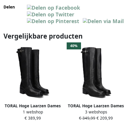
Delen
Vergelijkbare producten
40%
TORAL Hoge Laarzen Dames
TORAL Hoge Laarzen Dames
1 webshop
3 webshops
Ronnie Maat: 37 Materiaal:
Ronnie Maat: 42 Materiaal:
€ 389,99
€ 349,99
€ 209,99
Leer Kleur: Zwart
Leer Kleur: Zwart