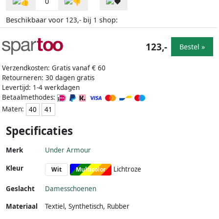
0
Beschikbaar voor
bij
shop:
123,-
1
123,-
Bestel »
Verzendkosten: Gratis vanaf € 60
Retourneren: 30 dagen gratis
Levertijd: 1-4 werkdagen
Betaalmethodes:
Maten:
40
41
Specificaties
Merk
Under Armour
Kleur
Lichtroze
Wit
Multicolor
Geslacht
Damesschoenen
Materiaal
Textiel
,
Synthetisch
,
Rubber