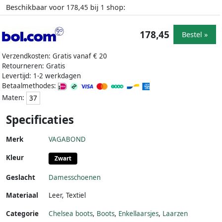
Beschikbaar voor
bij
shop:
178,45
1
178,45
Bestel »
Verzendkosten: Gratis vanaf € 20
Retourneren: Gratis
Levertijd: 1-2 werkdagen
Betaalmethodes:
Maten:
37
Specificaties
Merk
VAGABOND
Kleur
Zwart
Geslacht
Damesschoenen
Materiaal
Leer
,
Textiel
Categorie
Chelsea boots
,
Boots
,
Enkellaarsjes
,
Laarzen