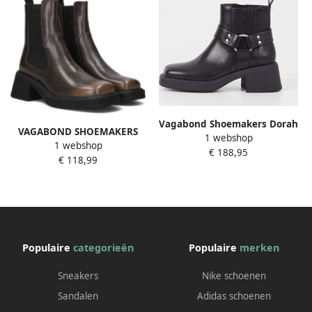
Vagabond Shoemakers Dorah
VAGABOND SHOEMAKERS
1 webshop
Zwarte Enkellaarzen Black
1 webshop
Chelsea Boots Dames Dorah
€ 188,95
Dames
€ 118,99
5642 Maat: 40 Kleur: Bruin
Populaire
categorieën
Populaire
merken
Sneakers
Nike schoenen
Sandalen
Adidas schoenen