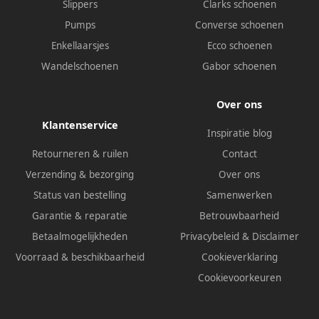
Slippers
Clarks schoenen
Pumps
Converse schoenen
Enkellaarsjes
Ecco schoenen
Wandelschoenen
Gabor schoenen
Over ons
Klantenservice
Inspiratie blog
Retourneren & ruilen
Contact
Verzending & bezorging
Over ons
Status van bestelling
Samenwerken
Garantie & reparatie
Betrouwbaarheid
Betaalmogelijkheden
Privacybeleid
&
Disclaimer
Voorraad & beschikbaarheid
Cookieverklaring
Cookievoorkeuren