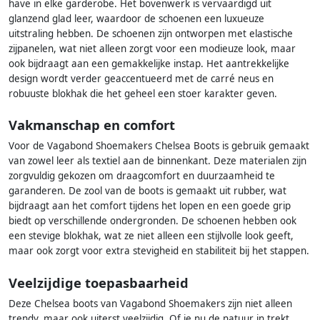
have in elke garderobe. Het bovenwerk is vervaardigd uit
glanzend glad leer, waardoor de schoenen een luxueuze
uitstraling hebben. De schoenen zijn ontworpen met elastische
zijpanelen, wat niet alleen zorgt voor een modieuze look, maar
ook bijdraagt aan een gemakkelijke instap. Het aantrekkelijke
design wordt verder geaccentueerd met de carré neus en
robuuste blokhak die het geheel een stoer karakter geven.
Vakmanschap en comfort
Voor de Vagabond Shoemakers Chelsea Boots is gebruik gemaakt
van zowel leer als textiel aan de binnenkant. Deze materialen zijn
zorgvuldig gekozen om draagcomfort en duurzaamheid te
garanderen. De zool van de boots is gemaakt uit rubber, wat
bijdraagt aan het comfort tijdens het lopen en een goede grip
biedt op verschillende ondergronden. De schoenen hebben ook
een stevige blokhak, wat ze niet alleen een stijlvolle look geeft,
maar ook zorgt voor extra stevigheid en stabiliteit bij het stappen.
Veelzijdige toepasbaarheid
Deze Chelsea boots van Vagabond Shoemakers zijn niet alleen
trendy, maar ook uiterst veelzijdig. Of je nu de natuur in trekt