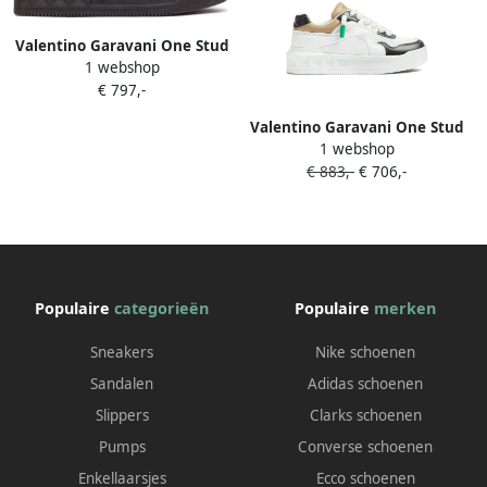
Valentino Garavani One Stud
1 webshop
XL nappaleren low-top
€ 797,-
sneakers Zwart
Valentino Garavani One Stud
1 webshop
XL sneakers Wit
€ 883,-
€ 706,-
Populaire
categorieën
Populaire
merken
Sneakers
Nike schoenen
Sandalen
Adidas schoenen
Slippers
Clarks schoenen
Pumps
Converse schoenen
Enkellaarsjes
Ecco schoenen