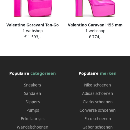
Valentino Garavani Tan-Go
Valentino Garavani 155 mm
1 webshop
1 webshop
pumps met plateauzool Roze
Tan-Go pumps met
€ 1.593,-
€ 774,-
plateauzool Roze
Populaire
categorieën
Populaire
merken
Sneakers
Nike schoenen
Sandalen
Adidas schoenen
Slippers
Clarks schoenen
Pumps
Converse schoenen
Enkellaarsjes
Ecco schoenen
Wandelschoenen
Gabor schoenen