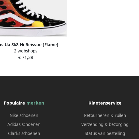
s Ua Sk8-Hi Reissue (Flame)
2 webshops
(Flame)Black Black Tr Wht
€ 71,38
Populaire
merken
Klantenservice
Nike schoenen
Retourneren & ruilen
Adidas schoenen
Verzending & bezorging
Clarks schoenen
Status van bestelling