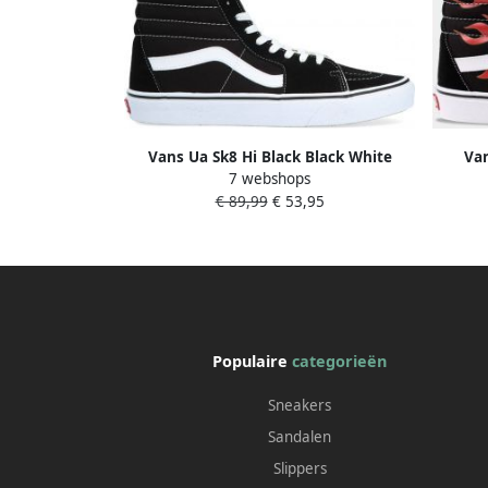
Vans Ua Sk8 Hi Black Black White
Van
7 webshops
Schoenmaat 38 1 2 Sneakers VD5IB8C
€ 89,99
€ 53,95
Populaire
categorieën
Sneakers
Sandalen
Slippers