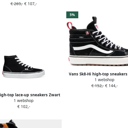
€ 269,-
€ 107,-
5%
Vans Sk8-Hi high-top sneakers
1 webshop
€ 152,-
€ 144,-
igh-top lace-up sneakers Zwart
1 webshop
€ 102,-