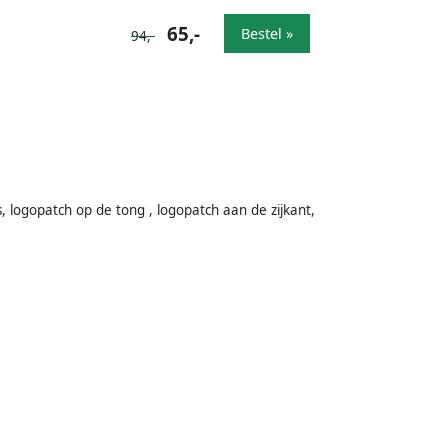
65,-
Bestel »
94,-
s, logopatch op de tong , logopatch aan de zijkant,