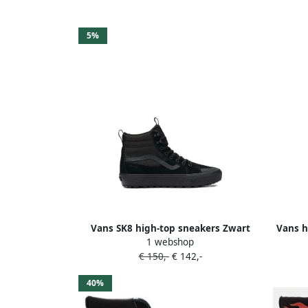
5%
Vans SK8 high-top sneakers Zwart
Vans h
1 webshop
€ 150,-
€ 142,-
40%