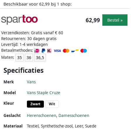
Beschikbaar voor
bij
shop:
62,99
1
62,99
Bestel »
Verzendkosten: Gratis vanaf € 60
Retourneren: 30 dagen gratis
Levertijd: 1-4 werkdagen
Betaalmethodes:
Maten:
35
36
36,5
Specificaties
Merk
Vans
Model
Vans Staple Cruze
Kleur
Zwart
Wit
Geslacht
Herenschoenen
,
Damesschoenen
Materiaal
Textiel
,
Synthetische-zool
,
Leer
,
Suede