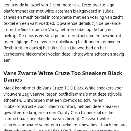
een trendy kuipzool van 3 centimeter dik. Deze zwarte lage
platformsneaker met witte accenten is uitgevoerd in suède,
canvas en mesh textiel in combinatie met een voering van zacht
textiel en een vast voetbed. Opvallende details zijn de bekende
iconische Sidestripe van Vans, het merklabel op de tong en
hielcap. De neus is verstevigd met een stootrand en beschermt
tegen slijtage. De gevoerde enkelkraag biedt ondersteuning en
flexibiliteit en dankzij het UltraCush Lite-voetbed en het
verbeterde hielcomfort voelen deze lichtgewicht schoenen stevig
aan.
Vans Zwarte Witte Cruze Too Sneakers Black
Dames
Maak kennis met de Vans Cruze TOO Black White sneakers voor
vrouwen! Zeg vaarwel tegen outfitdilemma`s met deze stijlvolle
schoenen. Ontworpen met een co-molded schuim- en
rubberconstructie voor ultiem comfort, hebben deze sneakers
gewatteerde kragen en een Comfy Cush binnenzool die het
comfort naar ongekende niveaus brengt. De zwart-witte
kleurencombinatie voegt een unieke en innovatieve touch toe aan