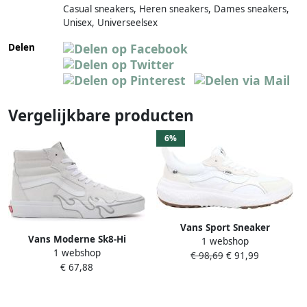
Casual sneakers, Heren sneakers, Dames sneakers,
Unisex, Universeelsex
Delen
Vergelijkbare producten
6%
Vans Sport Sneaker
Vans Moderne Sk8-Hi
1 webshop
Ultrarange Neo Vr3 000BCE
1 webshop
Sneakers voor nen White
€ 98,69
€ 91,99
VNW00 True White
€ 67,88