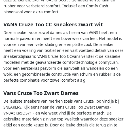
deze schoenen. Sku: Vn 0A5Kr 5Os 7. Gemaakt van schuim en
rubber voor verbeterd comfort. Inclusief een Comfy Cush
binnenzool voor extra comfort
VANS Cruze Too CC sneakers zwart wit
Deze sneaker voor zowel dames als heren van VANS heeft een
normale pasvorm en heeft een bovenwerk van leer. Het model is
voorzien van een vetersluiting en een platte zool. De sneaker
heeft een voering van textiel en een vast voetbed.details van deze
sneaker:stijlnaam: VANS Cruze Too CCvans versterkt de klassieke
modellen met de geavanceerde comforttechnologie comfycush,
voor een eersteklas pasvorm die aanvoelt als wandelen op een
wolk. een gecombineerde constructie van schuim en rubber is de
perfecte combinatie voor zowel comfort als g
Vans Cruze Too Zwart Dames
De leukste sneakers van merken zoals Vans Cruze Too vind je bij
SNEAKERS. Kijk eens naar de Vans Cruze Too Zwart Dames -
VN0A5KR5OS71 - en wie weet vind jij de perfecte match. De
gebruikte materialen zijn van top kwaliteit waardoor deze sneaker
altijd een goede keuze is. Door de leuke details die terug zijn te