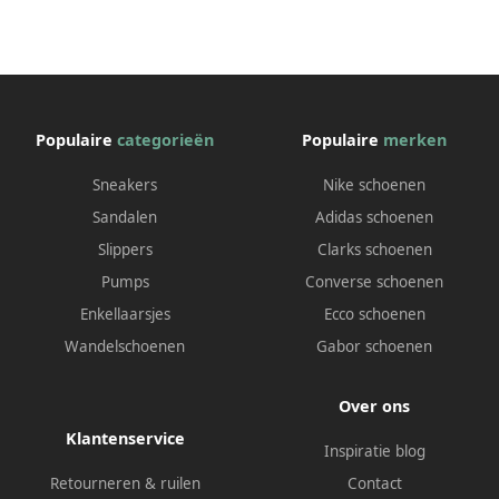
Populaire
categorieën
Populaire
merken
Sneakers
Nike schoenen
Sandalen
Adidas schoenen
Slippers
Clarks schoenen
Pumps
Converse schoenen
Enkellaarsjes
Ecco schoenen
Wandelschoenen
Gabor schoenen
Over ons
Klantenservice
Inspiratie blog
Retourneren & ruilen
Contact