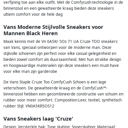
verfijning toe aan elke outfit. Met de Comfycush-technologie in de
binnenzool en een gewatteerde kraag bieden deze sneakers
ultiem comfort voor de hele dag
Vans Moderne Stijlvolle Sneakers voor
Mannen Black Heren
Maak kennis met de Vn 0A5Kr 5Os 71 UA Cruze TOO sneakers
van Vans, speciaal ontworpen voor de moderne man. Deze
stijlvolle schoenen zijn perfect voor elke casual gelegenheid en
bieden zowel comfort als duurzaamheid. Met hun strakke design
en hoogwaardige materialen zijn deze sneakers een must-have
voor elke man zijn garderobe
De Vans Staple Cruze Too ComfyCush Schoen is een lage
veterschoen. De gewatteerde kraag en de ComfyCush™-
binnenzool hebben een gecombineerde constructie van schuim en
rubber voor meer comfort. Composition:Leer, textiel, synthetisch
rubber Stijl: VN0A5KR5OS12
Vans Sneakers laag 'Cruze'
Design: Versterkte hak; Type sluiting: Snoersluiting; Materiaal: