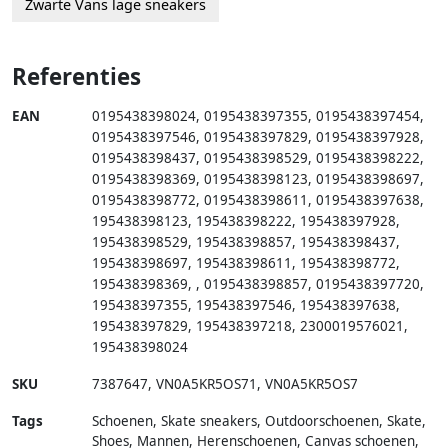
Zwarte Vans lage sneakers
Referenties
EAN
0195438398024
,
0195438397355
,
0195438397454
,
0195438397546
,
0195438397829
,
0195438397928
,
0195438398437
,
0195438398529
,
0195438398222
,
0195438398369
,
0195438398123
,
0195438398697
,
0195438398772
,
0195438398611
,
0195438397638
,
195438398123
,
195438398222
,
195438397928
,
195438398529
,
195438398857
,
195438398437
,
195438398697
,
195438398611
,
195438398772
,
195438398369
,
,
0195438398857
,
0195438397720
,
195438397355
,
195438397546
,
195438397638
,
195438397829
,
195438397218
,
2300019576021
,
195438398024
SKU
7387647
,
VN0A5KR5OS71
,
VN0A5KR5OS7
Tags
Schoenen, Skate sneakers, Outdoorschoenen, Skate,
Shoes, Mannen, Herenschoenen, Canvas schoenen,