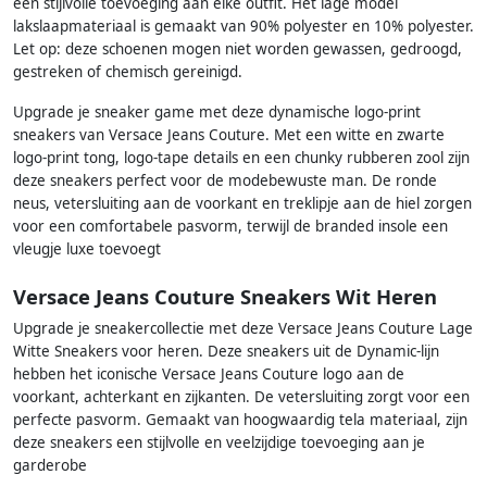
een stijlvolle toevoeging aan elke outfit. Het lage model
lakslaapmateriaal is gemaakt van 90% polyester en 10% polyester.
Let op: deze schoenen mogen niet worden gewassen, gedroogd,
gestreken of chemisch gereinigd.
Upgrade je sneaker game met deze dynamische logo-print
sneakers van Versace Jeans Couture. Met een witte en zwarte
logo-print tong, logo-tape details en een chunky rubberen zool zijn
deze sneakers perfect voor de modebewuste man. De ronde
neus, vetersluiting aan de voorkant en treklipje aan de hiel zorgen
voor een comfortabele pasvorm, terwijl de branded insole een
vleugje luxe toevoegt
Versace Jeans Couture Sneakers Wit Heren
Upgrade je sneakercollectie met deze Versace Jeans Couture Lage
Witte Sneakers voor heren. Deze sneakers uit de Dynamic-lijn
hebben het iconische Versace Jeans Couture logo aan de
voorkant, achterkant en zijkanten. De vetersluiting zorgt voor een
perfecte pasvorm. Gemaakt van hoogwaardig tela materiaal, zijn
deze sneakers een stijlvolle en veelzijdige toevoeging aan je
garderobe