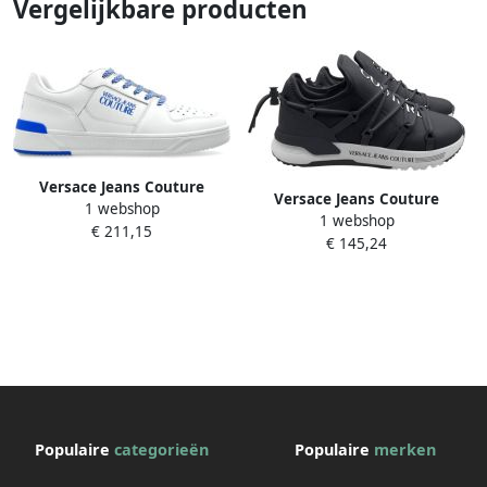
Vergelijkbare producten
Versace Jeans Couture
Versace Jeans Couture
1 webshop
Sneakers met logo White
1 webshop
Sneakers laag 'FONDO
€ 211,15
Heren
€ 145,24
DYNAMIC'
Populaire
categorieën
Populaire
merken