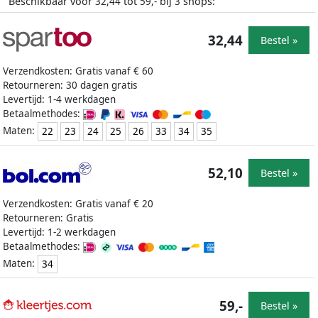
Beschikbaar voor
tot
bij
shops:
32,44
59,-
3
32,44
Bestel »
Verzendkosten: Gratis vanaf € 60
Retourneren: 30 dagen gratis
Levertijd: 1-4 werkdagen
Betaalmethodes:
Maten:
22
23
24
25
26
33
34
35
52,10
Bestel »
Verzendkosten: Gratis vanaf € 20
Retourneren: Gratis
Levertijd: 1-2 werkdagen
Betaalmethodes:
Maten:
34
59,-
Bestel »