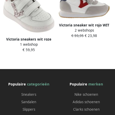
Victoria sneaker wit rojo WIT
2 webshops
€ 59,95
€ 23,98
Victoria sneakers wit roze
1 webshop
glitters Meisjes Imitatieleer
€ 59,95
Meerkleurig 33
Populaire
categorieën
Populaire
merken
Sneakers
Nike schoenen
Sandalen
Adidas schoenen
Slippers
Clarks schoenen