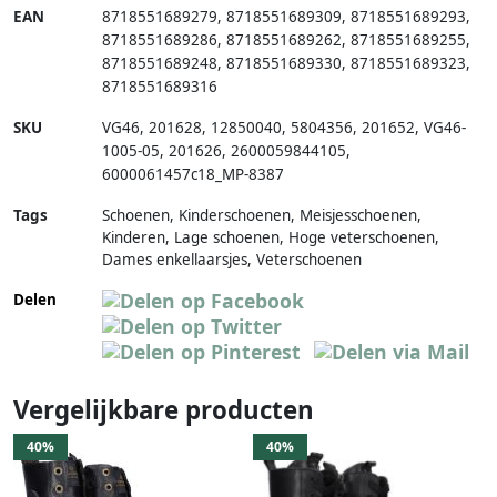
EAN
8718551689279
,
8718551689309
,
8718551689293
,
8718551689286
,
8718551689262
,
8718551689255
,
8718551689248
,
8718551689330
,
8718551689323
,
8718551689316
SKU
VG46
,
201628
,
12850040
,
5804356
,
201652
,
VG46-
1005-05
,
201626
,
2600059844105
,
6000061457c18_MP-8387
Tags
Schoenen, Kinderschoenen, Meisjesschoenen,
Kinderen, Lage schoenen, Hoge veterschoenen,
Dames enkellaarsjes, Veterschoenen
Delen
Vergelijkbare producten
40%
40%