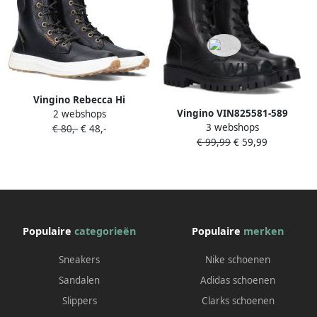
Vingino Rebecca Hi
Vingino VIN825581-589
2 webshops
veterboot Veterschoenen
3 webshops
Meisjes Biker Boots Zwart
€ 80,-
€ 48,-
€ 99,99
€ 59,99
Leer Veters
Populaire
categorieën
Populaire
merken
Sneakers
Nike schoenen
Sandalen
Adidas schoenen
Slippers
Clarks schoenen