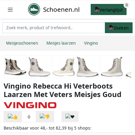
Schoenen.nl
Meisjesschoenen
Meisjes laarzen
Vingino
Vingino Rebecca Hi Veterboots
Laarzen Met Veters Meisjes Goud
0
Beschikbaar voor
tot
bij
shops:
48,-
82,39
5