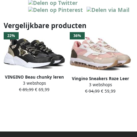
Vergelijkbare producten
22%
36%
VINGINO Beau chunky leren
Vingino Sneakers Roze Leer
3 webshops
sneakers zwart Meisjes Leer
3 webshops
041225 Dames Leer
€ 89,99
€ 69,99
Meerkleurig 35
€ 94,99
€ 59,99