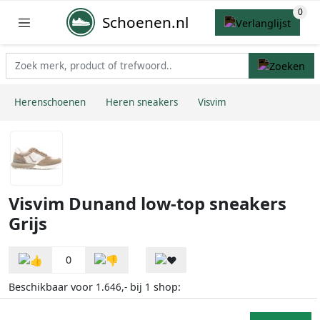
Schoenen.nl
Herenschoenen
Heren sneakers
Visvim
Visvim Dunand low-top sneakers
Grijs
0
Beschikbaar voor
bij
shop:
1.646,-
1