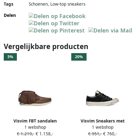
Tags
Schoenen, Low-top sneakers
Delen
Vergelijkbare producten
5%
20%
Visvim FBT sandalen
Visvim Sneakers met
1 webshop
1 webshop
verfraaid met kralen Bruin
logopatch Zwart
€ 1.219,-
€ 1.158,-
€ 951,-
€ 760,-