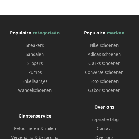
Populaire
categorieën
Populaire
merken
Sneakers
Nike schoenen
Sandalen
Adidas schoenen
Slippers
Clarks schoenen
Pumps
Converse schoenen
Enkellaarsjes
Ecco schoenen
Wandelschoenen
Gabor schoenen
Over ons
Klantenservice
Inspiratie blog
Retourneren & ruilen
Contact
Verzending & bezorging
Over ons