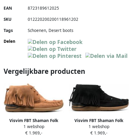
EAN
8723189612025
SKU
012220200200118961202
Tags
Schoenen, Desert boots
Delen
Vergelijkbare producten
Visvim FBT Shaman Folk
Visvim FBT Shaman Folk
1 webshop
1 webshop
laarzen Bruin
laarzen Zwart
€ 1.969,-
€ 1.969,-