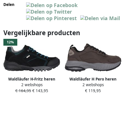
Delen
Vergelijkbare producten
12%
Waldläufer H-Fritz heren
Waldläufer H Pero heren
2 webshops
2 webshops
sneaker Zwart
sneaker grijs
€ 164,95
€ 143,95
€ 119,95