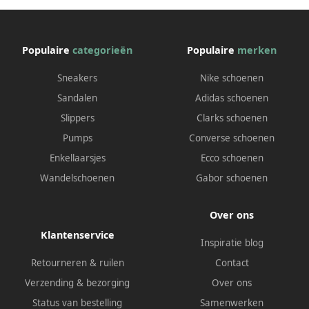
Populaire
categorieën
Populaire
merken
Sneakers
Nike schoenen
Sandalen
Adidas schoenen
Slippers
Clarks schoenen
Pumps
Converse schoenen
Enkellaarsjes
Ecco schoenen
Wandelschoenen
Gabor schoenen
Over ons
Klantenservice
Inspiratie blog
Retourneren & ruilen
Contact
Verzending & bezorging
Over ons
Status van bestelling
Samenwerken