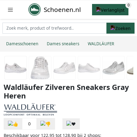
Schoenen.nl
Damesschoenen
Dames sneakers
WALDLÄUFER
Waldläufer Zilveren Sneakers Gray
Heren
0
Beschikbaar voor
tot
bij
shops:
122,95
128,90
2