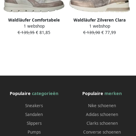
Waldläufer Comfortabele
Waldläufer Zilveren Clara
1 webshop
1 webshop
Metallic Zilveren Sneakers
Sneaker met Ritssluiting
€ 139,95
€ 81,85
€ 139,90
€ 77,99
Gray Dames
Multicolor Dames
Populaire
categorieën
Populaire
merken
Sneakers
Nike schoenen
Sandalen
Adidas schoenen
Slippers
Clarks schoenen
Pumps
Converse schoenen