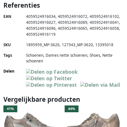
Referenties
EAN
4059524916034
,
4059524916072
,
4059524916102
,
4059524916027
,
4059524916089
,
4059524916041
,
4059524916096
,
4059524916065
,
4059524916058
,
4059524916119
SKU
1895959_MP-3620
,
127343_MP-3620
,
13395018
Tags
Schoenen, Dames nette schoenen, Shoes, Nette
schoenen
Delen
Vergelijkbare producten
41%
44%