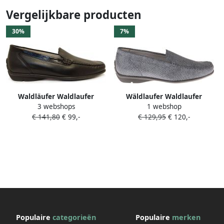
Vergelijkbare producten
30%
7%
Waldläufer Waldlaufer
Wäldlaufer Waldlaufer
3 webshops
1 webshop
431000-H-
431000~H-
€ 141,80
€ 99,-
€ 129,95
€ 120,-
Harriet~~~~~~~~~~~~~~
Harriet~~~~~~~~~~~~~~
Instappers Zwart
Instappers Blauw
Populaire
categorieën
Populaire
merken