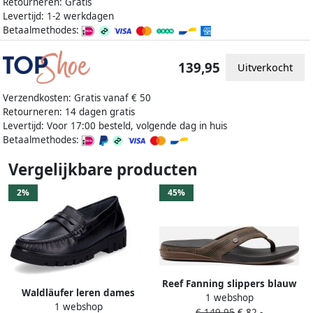
Retourneren: Gratis
Levertijd: 1-2 werkdagen
Betaalmethodes:
139,95
Uitverkocht
Verzendkosten: Gratis vanaf € 50
Retourneren: 14 dagen gratis
Levertijd: Voor 17:00 besteld, volgende dag in huis
Betaalmethodes:
Vergelijkbare producten
2%
45%
Reef Fanning slippers blauw
Waldläufer leren dames
1 webshop
Imitatieleer
1 webshop
slipper Serena zwart
€ 149,95
€ 82,-