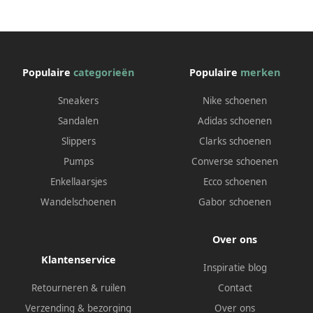
Populaire
categorieën
Populaire
merken
Sneakers
Nike schoenen
Sandalen
Adidas schoenen
Slippers
Clarks schoenen
Pumps
Converse schoenen
Enkellaarsjes
Ecco schoenen
Wandelschoenen
Gabor schoenen
Over ons
Klantenservice
Inspiratie blog
Retourneren & ruilen
Contact
Verzending & bezorging
Over ons