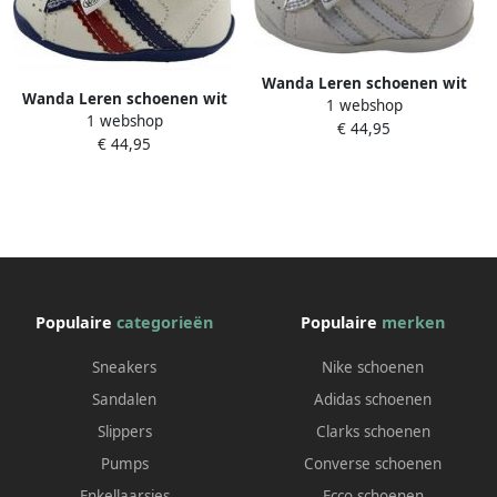
Wanda Leren schoenen wit
Wanda Leren schoenen wit
1 webshop
zilver eerste stapjes
1 webshop
donkerblauw rood jongen
€ 44,95
babyschoenen flexibel
€ 44,95
eerste stapjes babyschoenen
sneakers
flexibel sneakers
Populaire
categorieën
Populaire
merken
Sneakers
Nike schoenen
Sandalen
Adidas schoenen
Slippers
Clarks schoenen
Pumps
Converse schoenen
Enkellaarsjes
Ecco schoenen