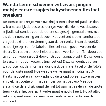
Wanda Leren schoenen wit zwart jongen
meisje eerste stapjes babyschoenen flexibel
sneakers
De eerste schoentjes voor uw kindje; een echte mijlpaal. En dan
wilt u natuurlijk de beste schoentjes voor die kleine voetjes.Deze
stijlvolle schoentjes voor de eerste stapjes zijn gemaakt leer, net
als de binnenvoering en de zool. Het voetbed is zeer comfortabel
en geeft extra ondersteuning aan de binnenkant van de voet.De
schoentjes zijn comfortabel en flexibel maar geven voldoende
steun. De rubberen zool helpt uitglijden voorkomen. Ter decoratie
zijn er aan weerszijde 2 donker strepen aangebracht. De schoen is
te sluiten met een vetersluiting. Let op! Deze schoentjes vallen
wat groter uit dan normaal dus check de matentabel bij de foto's
voor de juiste maat! Hoe weet je welke maat je nodig hebt?-
Plaats het voetje van uw kindje op de grond op een stukje papier
en trek het voetje om met een pen op het papier.- Meet de
afstand op de afdruk vanaf de hiel tot aan het einde van de grote
teen.- Kijk in het overzicht welke maat u nodig heeft. Houdt altijd
rekening met minimaal een halve centimeter ruimte aan de
voorkant.