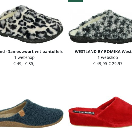
nd -Dames zwart wit pantoffels
WESTLAND BY ROMIKA West
1 webshop
1 webshop
Romika LILLE 108 Volwassene
€ 49,-
€ 35,-
€ 49,95
€ 29,97
pantoffels Kleur Grijs