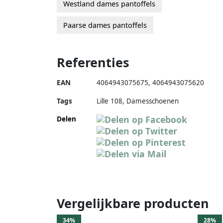
Westland dames pantoffels
Paarse dames pantoffels
Referenties
EAN
4064943075675
,
4064943075620
Tags
Lille 108, Damesschoenen
Delen
Vergelijkbare producten
34%
28%