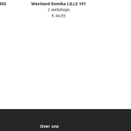
450
Westland Romika LILLE 101
2 webshops
 37½
Volwassenen Dames pantoffels Kleur
€ 44,95
Grijs
Over ons