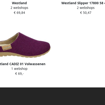
Westland
Westland Slipper 17800 58 
2 webshops
2 webshops
Y~03~~~~~~~~~~~~~~~~~~~~~~
Marseille Hibiscus Rood 4½
€ 69,84
€ 50,47
Dames pantoffels Blauw
tland CADIZ 01 Volwassenen
1 webshop
Dames pantoffels Paars
€ 69,-