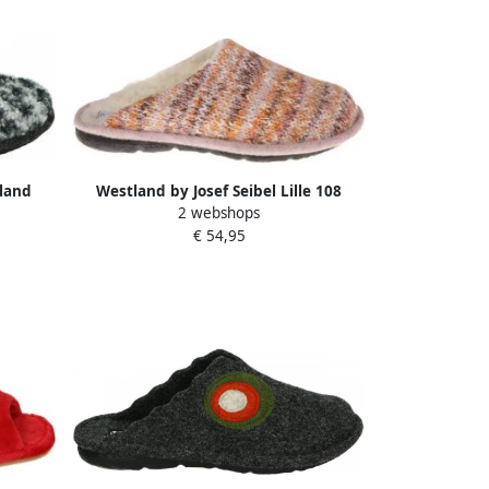
land
Westland by Josef Seibel Lille 108
2 webshops
n Dames
Pantoffels
€ 54,95