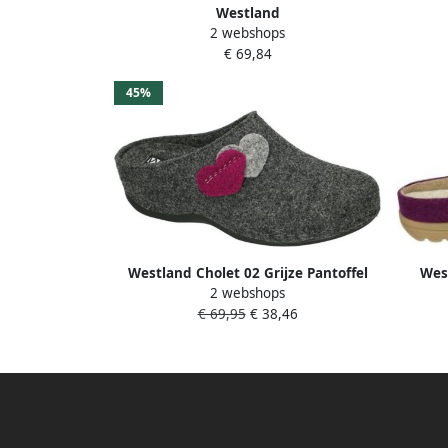
Westland
2 webshops
VINNY~03~~~~~~~~~~~~~~~~~~~~~~
VINN
€ 69,84
Dames pantoffels Grijs
45%
Westland Cholet 02 Grijze Pantoffel
Wes
2 webshops
Losse Zool
€ 69,95
€ 38,46