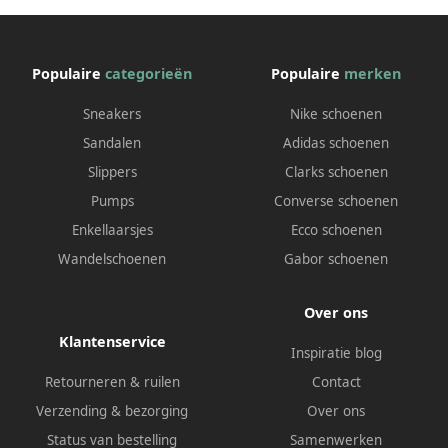
Populaire
categorieën
Populaire
merken
Sneakers
Nike schoenen
Sandalen
Adidas schoenen
Slippers
Clarks schoenen
Pumps
Converse schoenen
Enkellaarsjes
Ecco schoenen
Wandelschoenen
Gabor schoenen
Over ons
Klantenservice
Inspiratie blog
Retourneren & ruilen
Contact
Verzending & bezorging
Over ons
Status van bestelling
Samenwerken