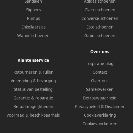
Sandalen
Adidas schoenen
Slippers
Clarks schoenen
Pumps
Converse schoenen
Enkellaarsjes
Ecco schoenen
Wandelschoenen
Gabor schoenen
Over ons
Klantenservice
Inspiratie blog
Retourneren & ruilen
Contact
Verzending & bezorging
Over ons
Status van bestelling
Samenwerken
Garantie & reparatie
Betrouwbaarheid
Betaalmogelijkheden
Privacybeleid
&
Disclaimer
Voorraad & beschikbaarheid
Cookieverklaring
Cookievoorkeuren