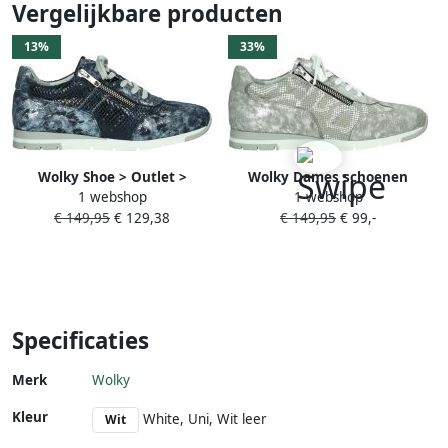
Vergelijkbare producten
13%
33%
Wolky Shoe > Outlet >
Wolky Dames schoenen
1 webshop
1 webshop
Veterschoenen Yell XW
0252648 150 Yell ecru
€ 149,95
€ 129,38
€ 149,95
€ 99,-
blauw suede
Specificaties
Merk
Wolky
Kleur
White, Uni, Wit leer
Wit