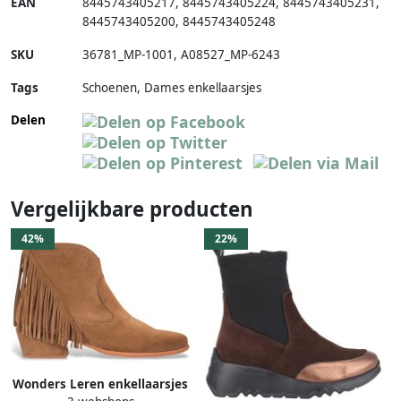
EAN
8445743405217
,
8445743405224
,
8445743405231
,
8445743405200
,
8445743405248
SKU
36781_MP-1001
,
A08527_MP-6243
Tags
Schoenen, Dames enkellaarsjes
Delen
Vergelijkbare producten
42%
22%
Wonders Leren enkellaarsjes