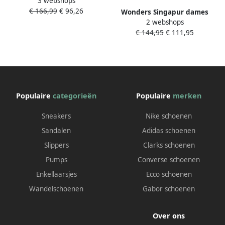
3 webshops
FEI 05 bruin
€ 166,99
€ 96,26
Wonders Singapur dames
2 webshops
laars Zwart
€ 144,95
€ 111,95
Populaire
categorieën
Populaire
merken
Sneakers
Nike schoenen
Sandalen
Adidas schoenen
Slippers
Clarks schoenen
Pumps
Converse schoenen
Enkellaarsjes
Ecco schoenen
Wandelschoenen
Gabor schoenen
Over ons