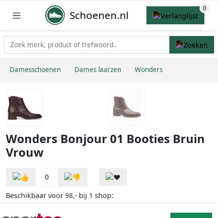
Schoenen.nl
Damesschoenen
Dames laarzen
Wonders
Wonders Bonjour 01 Booties Bruin
Vrouw
0
Beschikbaar voor
bij
shop:
98,-
1