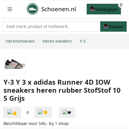
Schoenen.nl
Herenschoenen
Heren sneakers
Y-3
Y-3 Y 3 x adidas Runner 4D IOW
sneakers heren rubber StofStof 10
5 Grijs
0
Beschikbaar voor
bij
shop:
540,-
1