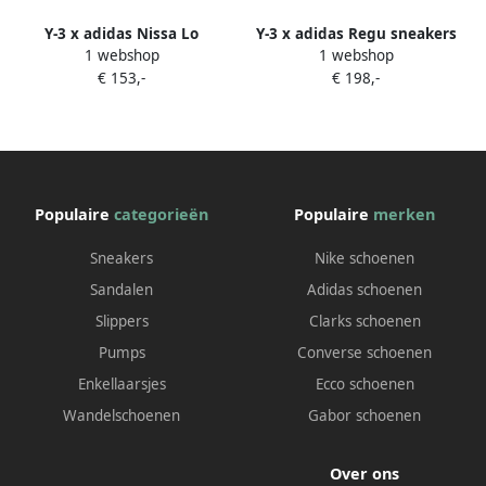
Y-3 x adidas Nissa Lo
Y-3 x adidas Regu sneakers
1 webshop
1 webshop
sneakers met streepdetail
Zwart
€ 153,-
€ 198,-
Zwart
Populaire
categorieën
Populaire
merken
Sneakers
Nike schoenen
Sandalen
Adidas schoenen
Slippers
Clarks schoenen
Pumps
Converse schoenen
Enkellaarsjes
Ecco schoenen
Wandelschoenen
Gabor schoenen
Over ons