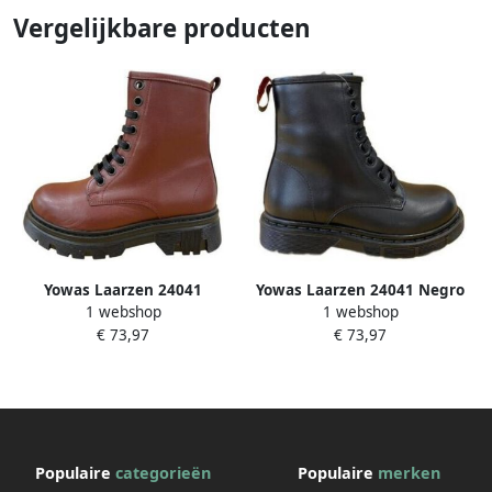
Vergelijkbare producten
Yowas Laarzen 24041
Yowas Laarzen 24041 Negro
1 webshop
1 webshop
Burdeos
€ 73,97
€ 73,97
Populaire
categorieën
Populaire
merken