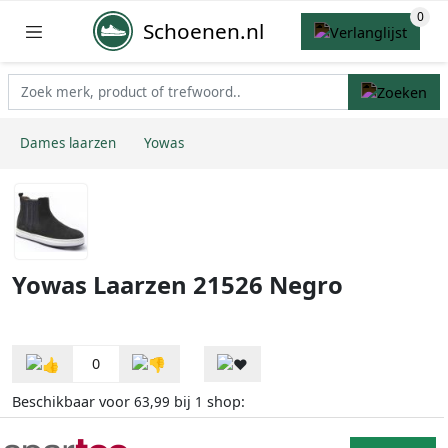
Schoenen.nl
Dames laarzen
Yowas
Yowas Laarzen 21526 Negro
0
Beschikbaar voor
bij
shop:
63,99
1