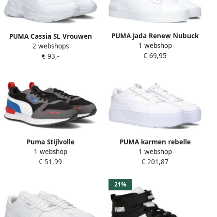
PUMA Jada Renew Nubuck
PUMA Cassia SL Vrouwen
1 webshop
2 webshops
Lage sneakers Dames Wit
Sneakers White TeamGold
€ 69,95
€ 93,-
Puma Stijlvolle
PUMA karmen rebelle
1 webshop
1 webshop
sportschoenen voor Blauw
Casual low sportcas schoen
€ 51,99
€ 201,87
dam Wit-Multicolour
21%