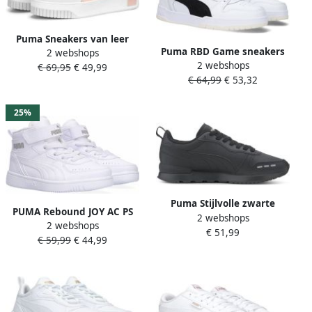
Puma Sneakers van leer
Puma RBD Game sneakers
2 webshops
met contrastgarnering
2 webshops
wit zwart Gerecycled
€ 69,95
€ 49,99
model 'Carina Street'
€ 64,99
€ 53,32
polyester (duurzaam) 36
25%
Puma Stijlvolle zwarte
PUMA Rebound JOY AC PS
2 webshops
veterschoenen met
2 webshops
Unisex Sneakers White-
€ 51,99
productcode 374127 01
€ 59,99
€ 44,99
White-Limestone
Black Heren