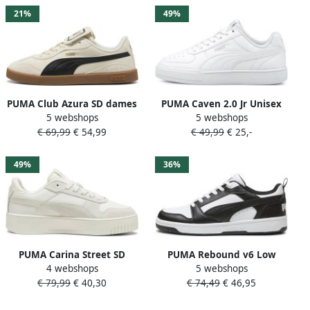
21%
49%
PUMA Club Azura SD dames
PUMA Caven 2.0 Jr Unisex
5 webshops
5 webshops
sneakers wit Uitneembare
Sneakers White- Silver-
€ 69,99
€ 54,99
€ 49,99
€ 25,-
zool
Black
49%
36%
PUMA Carina Street SD
PUMA Rebound v6 Low
4 webshops
5 webshops
Dames Sneakers Vapor
sneaker sportschoen
€ 79,99
€ 40,30
€ 74,49
€ 46,95
Gray-Vapor Gray- Gold
392328 02 wit zwart