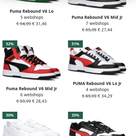
Puma Rebound V6 Lo
Puma Rebound V6 Mid Jr
5 webshops
sneakers wit zwart groen
7 webshops
White Black shadow Gray
€ 54,99
€ 31,46
Leer Meerkleurig 26
€ 59,95
€ 27,44
(gs) Fashion sneakers
Schoenen weiß maat: 37.5
beschikbare maaten:37.5
52%
51%
38.5 39
PUMA Rebound V6 Lo Jr
Puma Rebound V6 Mid Jr
4 webshops
Unisex Sneakers White-For
6 webshops
White Black for All Time Red
€ 69,99
€ 34,29
All Time Red- Black
€ 59,99
€ 28,43
Fashion sneakers Schoenen
weiß maat: 37.5
beschikbare maaten:36 37.5
50%
35%
38.5 39