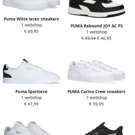
Puma Witte leren sneakers
1 webshop
met gepolsterde
PUMA Rebound JOY AC PS
€ 69,95
enkelondersteuning White
1 webshop
Unisex Sneakers Black-
Heren
€ 59,94
€ 46,95
Black- White
Puma Sportieve
PUMA Carina Crew sneakers
1 webshop
1 webshop
Comfortschoenen voor
wit Imitatieleer Dames
€ 47,99
€ 59,99
Mannen White Heren