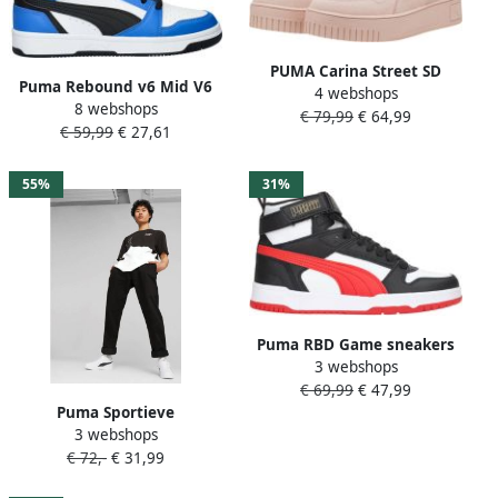
PUMA Carina Street SD
Puma Rebound v6 Mid V6
4 webshops
Dames Sneakers Rose
8 webshops
Mid sneakers wit zwart
€ 79,99
€ 64,99
Quartz-Rose Quartz- Gold
€ 59,99
€ 27,61
kobaltblauw Imitatieleer
35.5
55%
31%
Puma RBD Game sneakers
3 webshops
wit rood zwart Gerecycled
€ 69,99
€ 47,99
polyester 35.5
Puma Sportieve
3 webshops
Herensneaker met Subtiele
€ 72,-
€ 31,99
Gouden Accenten White
Heren