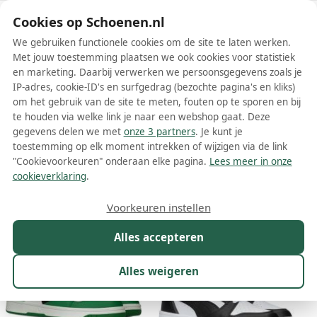
Schoenen.nl
Cookies op Schoenen.nl
We gebruiken functionele cookies om de site te laten werken.
Met jouw toestemming plaatsen we ook cookies voor statistiek
en marketing. Daarbij verwerken we persoonsgegevens zoals je
IP-adres, cookie-ID's en surfgedrag (bezochte pagina's en kliks)
om het gebruik van de site te meten, fouten op te sporen en bij
Wis filters
Alle filters
te houden via welke link je naar een webshop gaat. Deze
gegevens delen we met
onze 3 partners
. Je kunt je
Puma veterschoenen
toestemming op elk moment intrekken of wijzigen via de link
"Cookievoorkeuren" onderaan elke pagina.
Lees meer in onze
Meer lezen
cookieverklaring
.
Maat
Merk
1
Model
Kleur
Prijs
Ges
Voorkeuren instellen
124 resultaten:
Alles accepteren
42%
54%
Alles weigeren