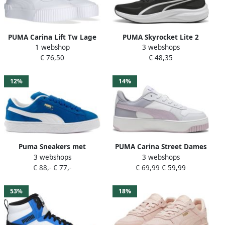
PUMA Carina Lift Tw Lage
PUMA Skyrocket Lite 2
1 webshop
3 webshops
sneakers Leren Sneaker
Hardloopschoenen Zwart 1
€ 76,50
€ 48,35
Dames Wit
2
12%
14%
Puma Sneakers met
PUMA Carina Street Dames
3 webshops
3 webshops
labeldetails model 'Suede'
Sneakers White-Grape Mist-
€ 88,-
€ 77,-
€ 69,99
€ 59,99
Silver
53%
18%