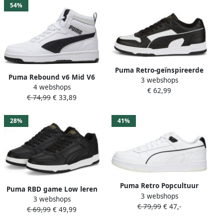
54%
Puma Retro-geïnspireerde
Puma Rebound v6 Mid V6
3 webshops
sneakers met klassieke
4 webshops
Mid sneakers lichtgrijs
€ 62,99
popcultuur
€ 74,99
€ 33,89
donkerblauw rood Jongens
Meisjes Imitatieleer 39
28%
41%
Puma Retro Popcultuur
Puma RBD game Low leren
3 webshops
Basketbalstijl Sneakers
3 webshops
sneakers zwart wit Jongens
€ 79,99
€ 47,-
White
€ 69,99
€ 49,99
Meisjes Leer Effen 36