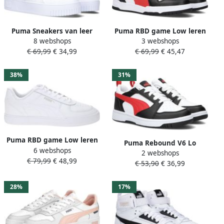
Puma Sneakers van leer
Puma RBD game Low leren
8 webshops
3 webshops
met contrastgarnering
sneakers wit Zwart Leer
€ 69,99
€ 34,99
€ 69,99
€ 45,47
model 'Carina Street'
Effen 38
38%
31%
Puma RBD game Low leren
Puma Rebound V6 Lo
6 webshops
sneakers wit Leer Effen 35.5
2 webshops
sneakers wit rood zwart
€ 79,99
€ 48,99
€ 53,90
€ 36,99
Jongens Meisjes
Imitatieleer 35
28%
17%