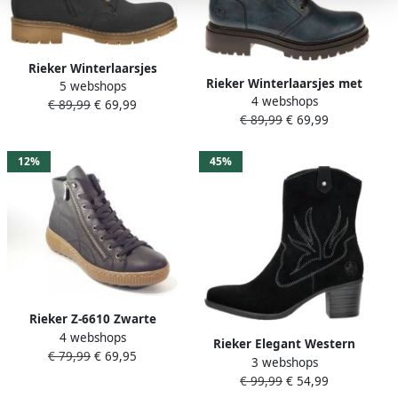
Rieker Winterlaarsjes
Rieker Winterlaarsjes met
5 webshops
veterschoenen enkellaars
4 webshops
vetersluiting om de schacht
€ 89,99
€ 69,99
met waterafstotende tex-
€ 89,99
€ 69,99
membraan
12%
45%
Rieker Z-6610 Zwarte
4 webshops
enkelhoge gevoerde
Rieker Elegant Western
€ 79,99
€ 69,95
veterschoen Kleur Zwart)
3 webshops
Style Zwarte Laarzen Black
€ 99,99
€ 54,99
Dames