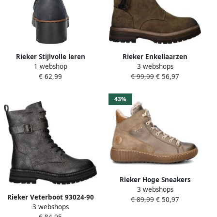
Rieker Stijlvolle leren
Rieker Enkellaarzen
1 webshop
3 webshops
enkellaarzen Blauw Dames
Bottines 93068
€ 62,99
€ 99,99
€ 56,97
43%
Rieker Hoge Sneakers
3 webshops
Bottines Z6614
Rieker Veterboot 93024-90
€ 89,99
€ 50,97
3 webshops
Zilver Platinum Warm