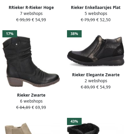
RRieker R-Rieker Hoge
Rieker Enkellaarsjes Plat
7 webshops
5 webshops
veterschoenen ankle boot
Enkellaarsjes Plat cognac
€ 99,99
€ 54,99
€ 79,99
€ 52,50
high top sneaker leisure
boots with zipper
17%
38%
Rieker Elegante Zwarte
2 webshops
Suède Enkellaars voor
€ 89,99
€ 54,99
Dames Zwart Dames
Rieker Zwarte
6 webshops
dameslaarzen
€ 84,89
€ 69,99
weerbestendig en stijlvol
43%