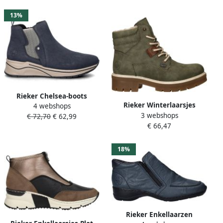
13%
Rieker Chelsea-boots
Rieker Winterlaarsjes
4 webshops
enkellaars high top sneaker
3 webshops
Winterlaarzen veterlaarzen
€ 72,70
€ 62,99
sleehak boots met stretch
€ 66,47
met waterafstotend TEX-
inzetstuk
membraan
18%
Rieker Enkellaarzen