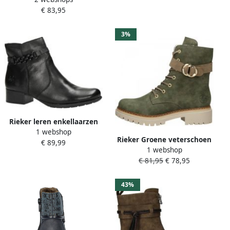
€ 83,95
veterschoenen met
gebreide rand en -tex
3%
Rieker leren enkellaarzen
1 webshop
zwart
Rieker Groene veterschoen
€ 89,99
1 webshop
met teddyvoering Green
€ 81,95
€ 78,95
Dames
43%