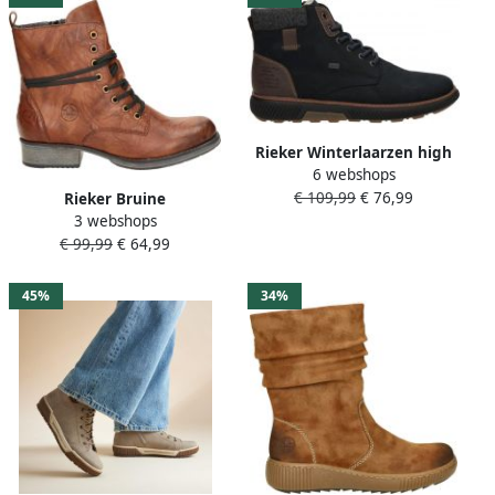
Rieker Winterlaarzen high
6 webshops
top sneaker veterschoen
€ 109,99
€ 76,99
met tex-membraan smalle
Rieker Bruine
3 webshops
vorm
Cognackleurige
€ 99,99
€ 64,99
Veterschoen voor Dames
Brown Dames
45%
34%