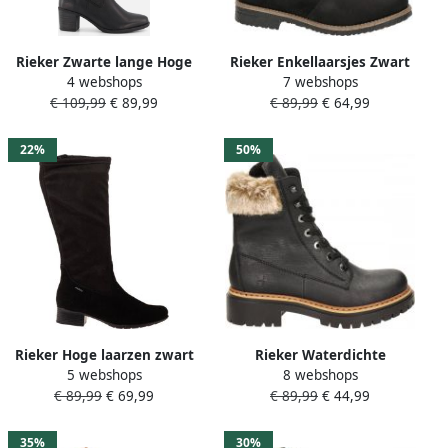
Rieker Zwarte lange Hoge
Rieker Enkellaarsjes Zwart
4 webshops
7 webshops
Laarzen met blokhak voor
Synthetisch 182235 Dames
€ 109,99
€ 89,99
€ 89,99
€ 64,99
dames Black Dames
22%
50%
Rieker Hoge laarzen zwart
Rieker Waterdichte
5 webshops
8 webshops
Synthetisch Dames
sneakers met ritssluiting en
€ 89,99
€ 69,99
€ 89,99
€ 44,99
uitneembaar voetbed Black
Dames
35%
30%