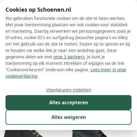
Schoenen.nl
Cookies op Schoenen.nl
We gebruiken functionele cookies om de site te laten werken.
Met jouw toestemming plaatsen we ook cookies voor statistiek
en marketing. Daarbij verwerken we persoonsgegevens zoals je
IP-adres, cookie-ID's en surfgedrag (bezochte pagina's en kliks)
om het gebruik van de site te meten, fouten op te sporen en bij
Wis filters
Alle filters
te houden via welke link je naar een webshop gaat. Deze
gegevens delen we met
onze 3 partners
. Je kunt je
Rieker enkellaarsjes
toestemming op elk moment intrekken of wijzigen via de link
"Cookievoorkeuren" onderaan elke pagina.
Lees meer in onze
Meer lezen
cookieverklaring
.
Maat
Merk
1
Model
Kleur
Prijs
Ges
Voorkeuren instellen
582 resultaten:
Alles accepteren
22%
22%
Alles weigeren