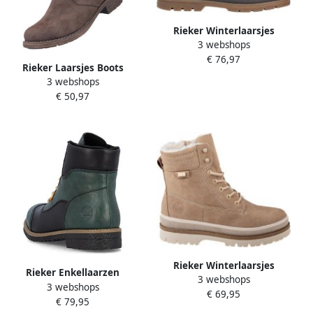
Rieker Winterlaarsjes
3 webshops
Winterboots veterboots
€ 76,97
profielzool met TEX-
Rieker Laarsjes Boots
membraan
3 webshops
blokhak slouchy schacht en
€ 50,97
ritssluiting aan de
binnenkant
Rieker Winterlaarsjes
Rieker Enkellaarzen
3 webshops
Plateauzolen winterlaarsjes
3 webshops
Bottines 73510
€ 69,95
enkellaarsjes met TEX-
€ 79,95
membraan