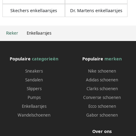
Skechers enkellaarsjes
Dr. Martens enkellaarsjes
Rieker
Enkellaarsjes
Populaire
categorieën
Populaire
merken
Sneakers
Nike schoenen
Sandalen
Adidas schoenen
Slippers
Clarks schoenen
Pumps
Converse schoenen
Enkellaarsjes
Ecco schoenen
Wandelschoenen
Gabor schoenen
Over ons