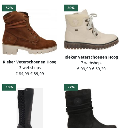
52%
30%
Rieker Veterschoenen Hoog
Rieker Veterschoenen Hoog
7 webshops
Veterschoenen Hoog
3 webshops
Veterschoenen Hoog
€ 99,99
€ 69,20
gebroken wit
€ 84,99
€ 39,99
Donkerbruin
18%
27%