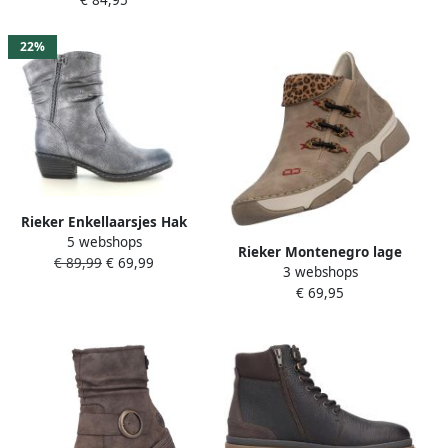
€ 84,95
Gevoerd
22%
Rieker Enkellaarsjes Hak
5 webshops
Enkellaarsjes Hak
Rieker Montenegro lage
€ 89,99
€ 69,99
Zilverkleur
3 webshops
sneakers met veters
€ 69,95