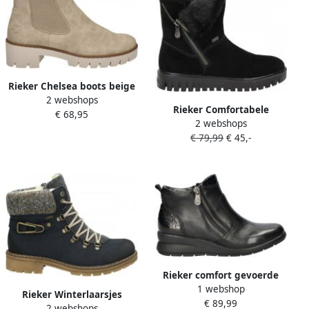
Rieker Chelsea boots beige
2 webshops
Synthetisch 182202 Dames
Rieker Comfortabele
€ 68,95
2 webshops
Chelsea Boot voor
€ 79,99
€ 45,-
Modebewuste Vrouwen
Black Dames
Rieker comfort gevoerde
1 webshop
leren enkelboots zwart
Rieker Winterlaarsjes
€ 89,99
2 webshops
winterlaarzen