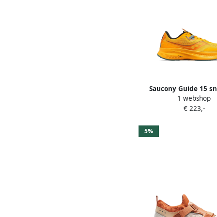
Saucony Guide 15 s
1 webshop
Oranje
€ 223,-
5%