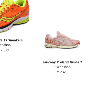
zz 17 Sneakers
ebshop
128,75
Saucony ProGrid Guide 7
1 webshop
sneakers Oranje
€ 232,-