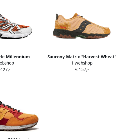
de Millennium
Saucony Matrix "Harvest Wheat"
ebshop
1 webshop
rs Oranje
sneakers Oranje
 427,-
€ 157,-