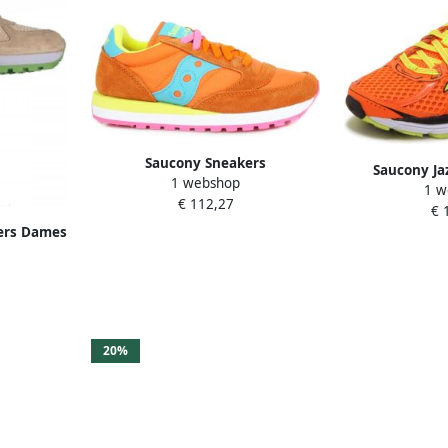
Saucony Sneakers
Saucony Ja
1 webshop
1 w
€ 112,27
€ 
ers Dames
20%