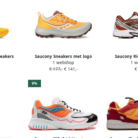
neakers
Saucony Sneakers met logo
Saucony Ri
1 webshop
1 w
Oranje
sneake
€ 177,-
€ 141,-
€
9%