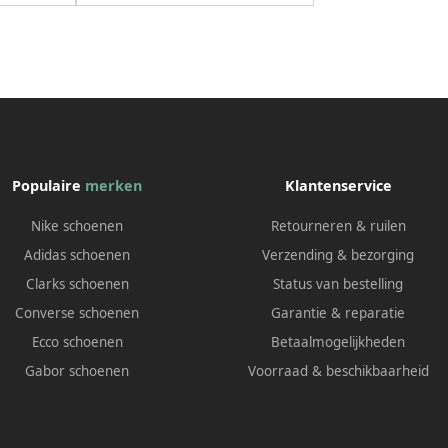
Populaire
merken
Klantenservice
Nike schoenen
Retourneren & ruilen
Adidas schoenen
Verzending & bezorging
Clarks schoenen
Status van bestelling
Converse schoenen
Garantie & reparatie
Ecco schoenen
Betaalmogelijkheden
Gabor schoenen
Voorraad & beschikbaarheid