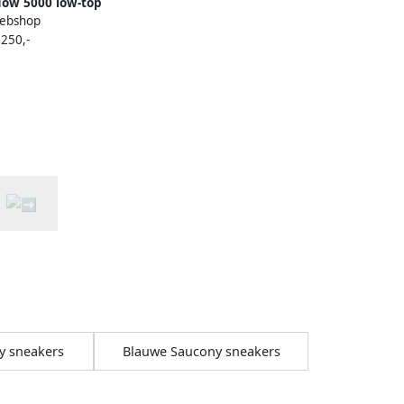
ow 5000 low-top
ebshop
rs Oranje
 250,-
y sneakers
Blauwe Saucony sneakers