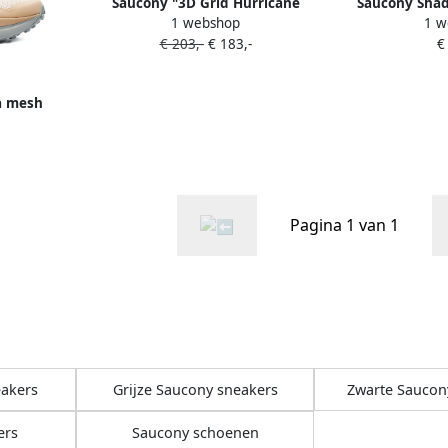
Saucony "3D Grid Hurricane
Saucony Shad
1 webshop
1 w
Orange sneakers" Oranje
sneake
€ 203,-
€ 183,-
€
a mesh
je
Pagina 1 van 1
eakers
Grijze Saucony sneakers
Zwarte Saucon
ers
Saucony schoenen