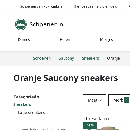
Schoenen van 75+ winkels
Hier bespaar je tijd en geld
Schoenen.nl
Dames
Heren
Meisjes
Schoenen
Saucony
Sneakers
Oranje
Oranje Saucony sneakers
Categorieën
Maat
Merk
1
Sneakers
Lage sneakers
11 resultaten:
31%
Een overzicht van alle
Saucony