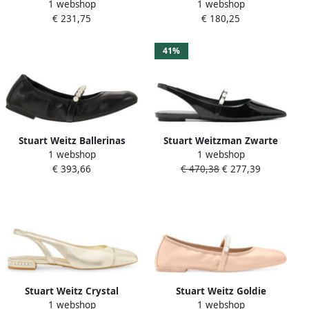
1 webshop
1 webshop
Slingback Schoenen Brown
€ 231,75
€ 180,25
Dames
41%
Stuart Weitz Ballerinas
Stuart Weitzman Zwarte
1 webshop
1 webshop
Slingback Parel Detail Platte
€ 393,66
€ 470,38
€ 277,39
Schoenen Black Dames
Stuart Weitz Crystal
Stuart Weitz Goldie
1 webshop
1 webshop
Slingback Ballerina
Ballerina