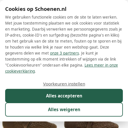
Schoenen.nl
Cookies op Schoenen.nl
We gebruiken functionele cookies om de site te laten werken.
Met jouw toestemming plaatsen we ook cookies voor statistiek
en marketing. Daarbij verwerken we persoonsgegevens zoals je
IP-adres, cookie-ID's en surfgedrag (bezochte pagina's en kliks)
om het gebruik van de site te meten, fouten op te sporen en bij
Wis filters
Alle filters
te houden via welke link je naar een webshop gaat. Deze
gegevens delen we met
onze 3 partners
. Je kunt je
Stuart Weitzman ballerinas
toestemming op elk moment intrekken of wijzigen via de link
"Cookievoorkeuren" onderaan elke pagina.
Lees meer in onze
Meer lezen
cookieverklaring
.
Maat
Merk
1
Kleur
Prijs
Geslacht
M
Voorkeuren instellen
88 resultaten:
Alles accepteren
Alles weigeren