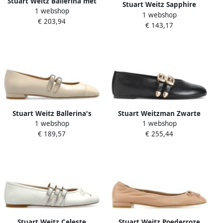
Stuart Weitz Ballerina met
Stuart Weitz Sapphire
1 webshop
parels
1 webshop
Suede Ballerina Flats
€ 203,94
€ 143,17
Schoenen
Stuart Weitz Ballerina's
Stuart Weitzman Zwarte
1 webshop
1 webshop
Celeste
Ballerina's voor Vrouwen
€ 189,57
€ 255,44
Stuart Weitz Celeste
Stuart Weitz Poederroze