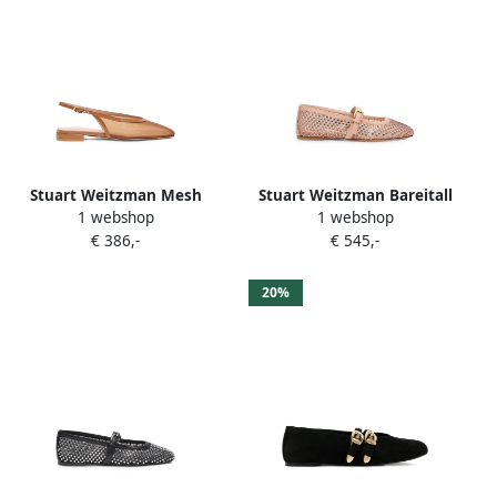
Stuart Weitzman Mesh
Stuart Weitzman Bareitall
1 webshop
1 webshop
slingback ballerina's Beige
Mary Jane ballerina's
€ 386,-
€ 545,-
verfraaid met kristallen
Roze
20%