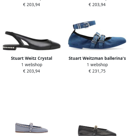
€ 203,94
€ 203,94
Stuart Weitz Crystal
Stuart Weitzman ballerina's
1 webshop
1 webshop
Slingback Ballerina
Blauw Dames
€ 203,94
€ 231,75