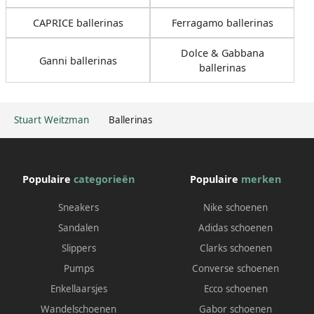
CAPRICE ballerinas
Ferragamo ballerinas
Dolce & Gabbana
Ganni ballerinas
ballerinas
Stuart Weitzman
Ballerinas
Populaire
categorieën
Populaire
merken
Sneakers
Nike schoenen
Sandalen
Adidas schoenen
Slippers
Clarks schoenen
Pumps
Converse schoenen
Enkellaarsjes
Ecco schoenen
Wandelschoenen
Gabor schoenen