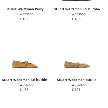
Stuart Weitzman Perry
Stuart Weitzman Sai buckle-
1 webshop
1 webshop
stud-embellished ballet
detail ballet flats Zwart
€ 496,-
€ 435,-
flats Blauw
Stuart Weitzman Sai buckle-
Stuart Weitzman buckle-
1 webshop
1 webshop
detail ballet flats Bruin
fastening square-toe ballet
€ 435,-
€ 691,-
flats Beige