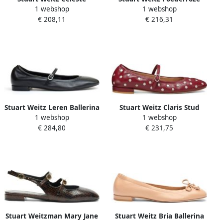
1 webshop
1 webshop
ballerina's
Leren Bria Ballerina's
€ 208,11
€ 216,31
Stuart Weitz Leren Ballerina
Stuart Weitz Claris Stud
1 webshop
1 webshop
met Bandje
Ballerina
€ 284,80
€ 231,75
Stuart Weitzman Mary Jane
Stuart Weitz Bria Ballerina