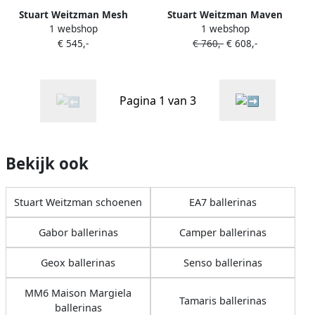
Stuart Weitzman Mesh
Stuart Weitzman Maven
1 webshop
1 webshop
ballerina's met kristallen
ballerina's met gesp Zwart
€ 545,-
€ 760,-
€ 608,-
Zwart
Pagina 1 van 3
Bekijk ook
Stuart Weitzman schoenen
EA7 ballerinas
Gabor ballerinas
Camper ballerinas
Geox ballerinas
Senso ballerinas
MM6 Maison Margiela
Tamaris ballerinas
ballerinas