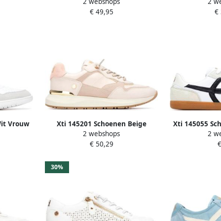
2 webshops
2 w
V
€ 49,95
€
Wit Vrouw
Xti 145201 Schoenen Beige
Xti 145055 Sc
2 webshops
2 w
Vrouw
€ 50,29
€
30%