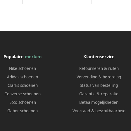
Populaire
merken
Klantenservice
Nike schoenen
Retourneren & ruilen
Adidas schoenen
Verzending & bezorging
Clarks schoenen
Status van bestelling
Converse schoenen
Garantie & reparatie
Ecco schoenen
Betaalmogelijkheden
Gabor schoenen
Voorraad & beschikbaarheid