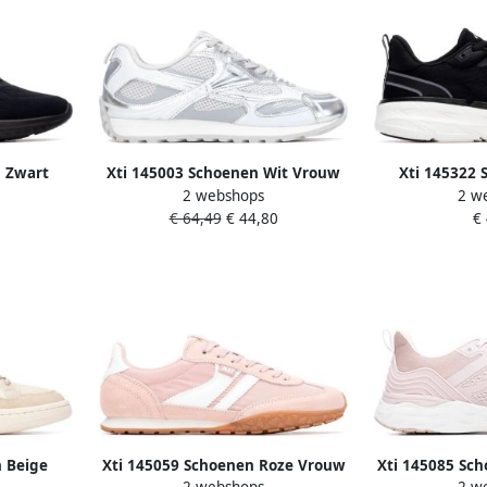
n Zwart
Xti 145003 Schoenen Wit Vrouw
Xti 145322 
2 webshops
2 w
V
€ 64,49
€ 44,80
€
 Beige
Xti 145059 Schoenen Roze Vrouw
Xti 145085 Sc
2 webshops
2 w