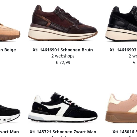
en Beige
Xti 14616901 Schoenen Bruin
Xti 14616903
2 webshops
2 w
Vrouw
V
€ 72,99
€
Zwart Man
Xti 145721 Schoenen Zwart Man
Xti 145016 