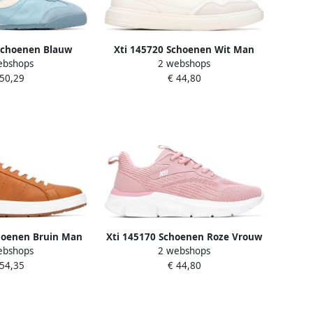
Schoenen Blauw
Xti 145720 Schoenen Wit Man
ebshops
2 webshops
rouw
 50,29
€ 44,80
hoenen Bruin Man
Xti 145170 Schoenen Roze Vrouw
ebshops
2 webshops
 54,35
€ 44,80