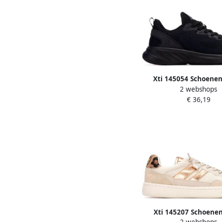
Xti 145054 Schoene
2 webshops
Vrouw
€ 36,19
Xti 145207 Schoenen
2 webshops