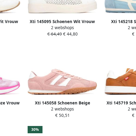
Wit Vrouw
Xti 145095 Schoenen Wit Vrouw
Xti 145218 
2 webshops
2 w
V
€ 64,49
€ 44,80
€
oze Vrouw
Xti 145058 Schoenen Beige
Xti 145719 Sc
2 webshops
2 w
Vrouw
€ 50,51
€
30%