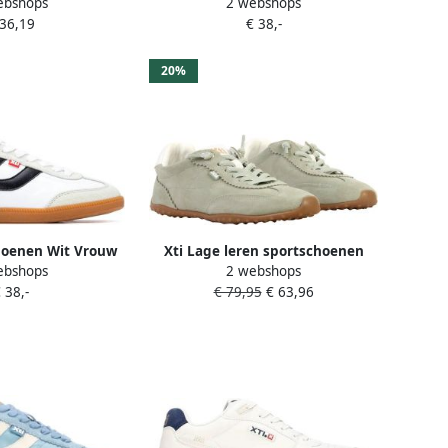
ebshops
2 webshops
rouw
 36,19
€ 38,-
20%
hoenen Wit Vrouw
Xti Lage leren sportschoenen
ebshops
2 webshops
 38,-
€ 79,95
€ 63,96