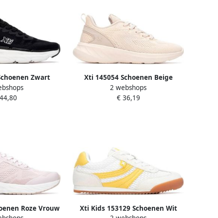
Schoenen Zwart
Xti 145054 Schoenen Beige
ebshops
2 webshops
rouw
Vrouw
 44,80
€ 36,19
hoenen Roze Vrouw
Xti Kids 153129 Schoenen Wit
ebshops
2 webshops