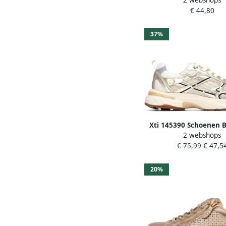
Vrouw
€ 44,80
37%
Xti 145390 Schoenen B
2 webshops
Vrouw
€ 75,99
€ 47,5
20%