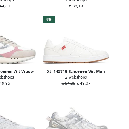
Meisje
 44,80
€ 36,19
9%
hoenen Wit Vrouw
Xti 145719 Schoenen Wit Man
ebshops
2 webshops
 49,95
€ 54,35
€ 49,07