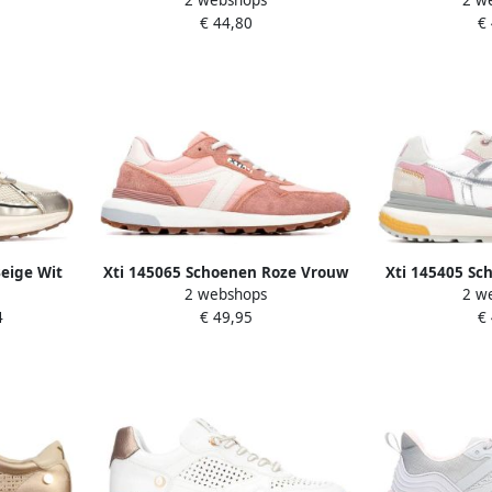
€ 44,80
€
eige Wit
Xti 145065 Schoenen Roze Vrouw
Xti 145405 Sc
2 webshops
2 w
4
€ 49,95
€