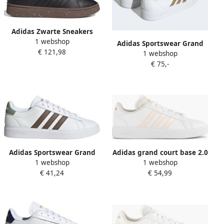
Adidas Zwarte Sneakers
1 webshop
Grand Court Alpha
Adidas Sportswear Grand
€ 121,98
1 webshop
Court 2.0 Sneakers Wit
€ 75,-
Vrouw
Adidas Sportswear Grand
Adidas grand court base 2.0
1 webshop
1 webshop
Court Cloudfoam Comfort
sneakers wit blauw heren
€ 41,24
€ 54,99
Schoenen