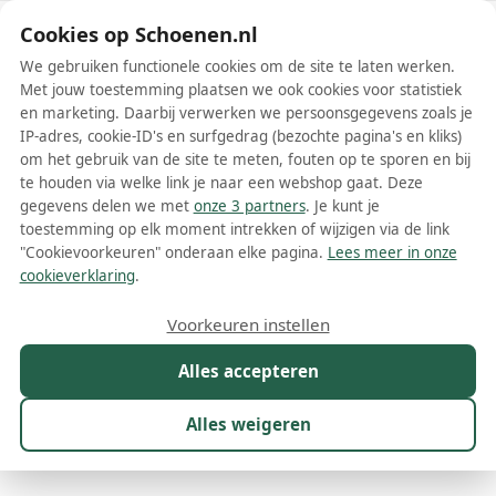
Schoenen.nl
Cookies op Schoenen.nl
We gebruiken functionele cookies om de site te laten werken.
Met jouw toestemming plaatsen we ook cookies voor statistiek
en marketing. Daarbij verwerken we persoonsgegevens zoals je
IP-adres, cookie-ID's en surfgedrag (bezochte pagina's en kliks)
om het gebruik van de site te meten, fouten op te sporen en bij
Wis filters
Alle filters
te houden via welke link je naar een webshop gaat. Deze
gegevens delen we met
onze 3 partners
. Je kunt je
Adidas Grand Court schoenen
toestemming op elk moment intrekken of wijzigen via de link
"Cookievoorkeuren" onderaan elke pagina.
Lees meer in onze
Adidas Grand Court schoenen zijn een moderne interpretatie van
cookieverklaring
.
klassieke tennisschoenen, ontworpen voor zowel stijl als comfort.
Het iconische model Grand Court van het merk Adidas heeft zijn
Meer lezen
Voorkeuren instellen
wortels in de sportwereld en is geïnspireerd op de tijdloze
ontwerpen uit de jaren 70. Met hun strakke lijnen en kenmerkende
Alles accepteren
Babyschoenen
Instappers
Klittenbandschoenen
Nette s
Adidas-strepen zijn deze schoenen echte eyecatchers.
Alles weigeren
Maat
Merk
1
Model
1
Kleur
Prijs