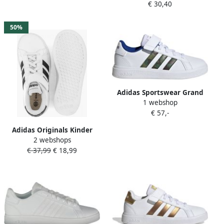
€ 30,40
Schoenen met Elastische
Veters en Klittenband
Kinderen Zwart
50%
Adidas Sportswear Grand
1 webshop
Court 2.0 El Schoenen
€ 57,-
Kinderen Wit 1 3
Adidas Originals Kinder
2 webshops
gympen met
€ 37,99
€ 18,99
klittenbandsluiting en
elastische veters Grand
Court Wit