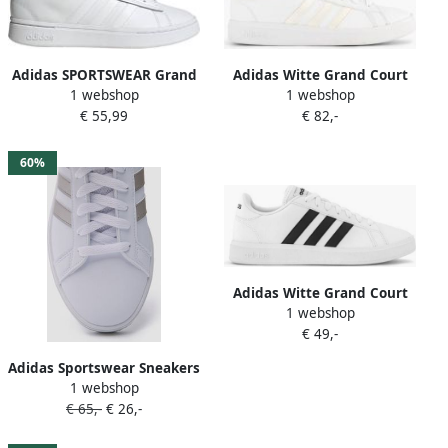
Adidas SPORTSWEAR Grand
Adidas Witte Grand Court
1 webshop
1 webshop
Court Alpha Sneakers White
Base 2.0 Dames Sneakers
€ 55,99
€ 82,-
Heren
60%
Adidas Witte Grand Court
1 webshop
Base 2.0 Dames Sneakers
€ 49,-
Adidas Sportswear Sneakers
1 webshop
GRAND COURT TD
€ 65,-
€ 26,-
LIFESTYLE COURT CASUAL
Design geïnspireerd op de