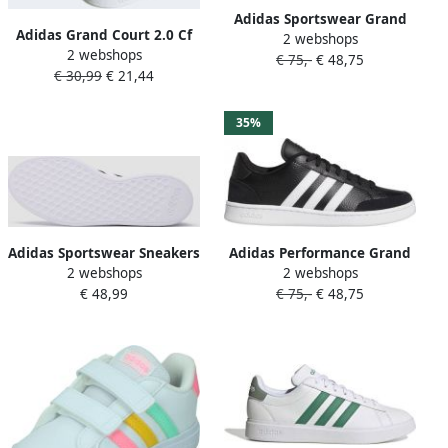
Adidas Sportswear Grand
Adidas Grand Court 2.0 Cf
2 webshops
Court Cloudfoam Comfort
2 webshops
Babyschoenen Wit
€ 75,-
€ 48,75
Schoenen Heren Wit
€ 30,99
€ 21,44
35%
Adidas Sportswear Sneakers
Adidas Performance Grand
2 webshops
2 webshops
GRAND COURT TD
Court Se De sneakers van
€ 48,99
€ 75,-
€ 48,75
LIFESTYLE COURT CASUAL
de manier Man Zwarte
Design geïnspireerd op de
adidas Superstar