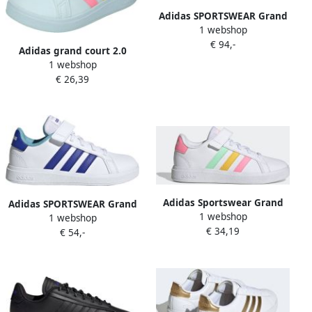
Adidas SPORTSWEAR Grand
1 webshop
Court 2.0 Sneakers White 6
€ 94,-
Adidas grand court 2.0
1 webshop
sneakers wit roze kinderen
€ 26,39
Adidas Sportswear Grand
Adidas SPORTSWEAR Grand
1 webshop
Court Lifestyle Court Elastic
1 webshop
Court 2.0 El Kindersneakers
€ 34,19
Lace and Top Strap
€ 54,-
White 4 Kinderen
Schoenen Kinderen Wit