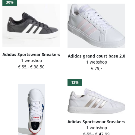
adidas Superstar
30%
Adidas Sportswear Sneakers
Adidas grand court base 2.0
1 webshop
GRAND COURT TD
1 webshop
sneakers wit roze dames
€ 55,-
€ 38,50
LIFESTYLE COURT CASUAL
€ 79,-
Design geïnspireerd op de
adidas Superstar
12%
Adidas Sportswear Sneakers
1 webshop
GRAND COURT TD
€ 55,-
€ 47,99
LIFESTYLE COURT CASUAL