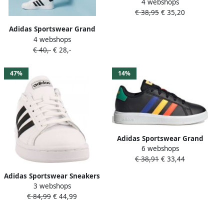
4 webshops
Court 2.0 sneakers wit
€ 38,95
€ 35,20
metallic zilver Imitatieleer
38 2 3
Adidas Sportswear Grand
4 webshops
Court 2.0 sneakers wit
€ 40,-
€ 28,-
zwart Imitatieleer 28 1 2
47%
14%
Adidas Sportswear Grand
6 webshops
Court 2.0 sneakers zwart
€ 38,91
€ 33,44
wit Imitatieleer 33 1 2
Adidas Sportswear Sneakers
3 webshops
GRAND COURT 2.0 SCHOEN
€ 84,99
€ 44,99
Design geïnspireerd op de
adidas Superstar