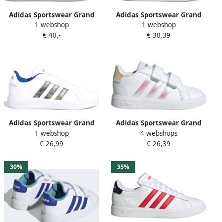
Adidas Sportswear Grand
Adidas Sportswear Grand
1 webshop
1 webshop
Court 2.0 sneakers wit
Court Sustainable Lifestyle
€ 40,-
€ 30,39
lichtgrijs Imitatieleer 36 2 3
Court Schoenen met
Elastische Veters en
Klittenband Kinderen Wit
Adidas Sportswear Grand
Adidas Sportswear Grand
1 webshop
4 webshops
Court Lifestyle
Court Lifestyle Court
€ 26,99
€ 26,39
Tennisschoenen Kinderen
Schoenen Kinderen Wit
Wit
30%
35%