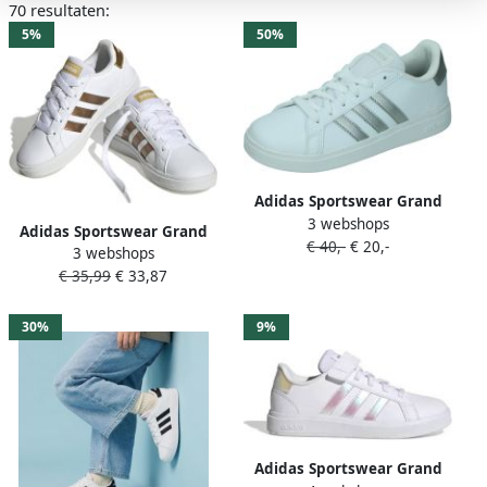
70 resultaten:
5%
50%
Adidas Sportswear Grand
3 webshops
Court 2.0 sneakers wit
Adidas Sportswear Grand
€ 40,-
€ 20,-
zilver Imitatieleer 28 1 2
3 webshops
Court 2.0 sneakers wit
€ 35,99
€ 33,87
matgoud Imitatieleer 37 1 3
30%
9%
Adidas Sportswear Grand