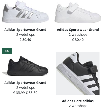
Adidas Sportswear Grand
Adidas Sportswear Grand
2 webshops
2 webshops
Court 2.0 EL sneakers wit
Court 2.0 EL sneakers wit
€ 30,40
€ 30,40
zilver Imitatieleer 28 1 2
Imitatieleer 35 1 2
6%
Adidas Sportswear Grand
2 webshops
Court 2.0 sneakers zwart
€ 35,99
€ 33,80
Imitatieleer 36 2 3
Adidas Core adidas
2 webshops
Sportswear Grand Court