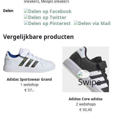
sneakers, Meisjes sneakers
Delen
Vergelijkbare producten
Adidas Sportswear Grand
1 webshop
Court 2.0 El Schoenen
€ 57,-
Kinderen White Kinderen
Adidas Core adidas
2 webshops
Sportswear Grand Court
€ 30,40
Schoenen met Elastische
Veters en Klittenband