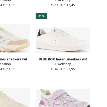
eembare zool
blauw
94
€ 19,95
€ 29,94
€ 17,45
31%
es sneakers wit
BLUE BOX heren sneakers wit
ebshop
1 webshop
eige
blauw Uitneembare zool
94
€ 29,95
€ 34,94
€ 23,95