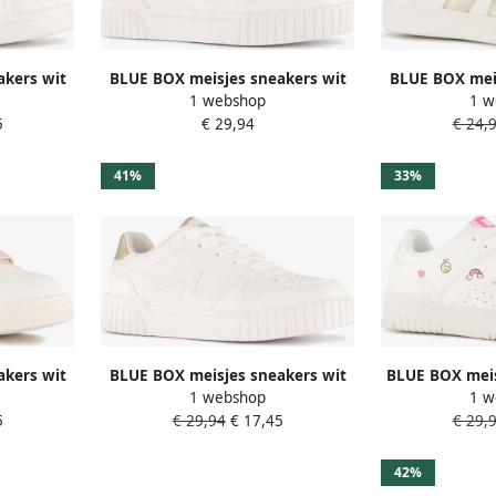
akers wit
BLUE BOX meisjes sneakers wit
BLUE BOX meis
1 webshop
1 w
metallic goud
5
€ 29,94
€ 24,
41%
33%
akers wit
BLUE BOX meisjes sneakers wit
BLUE BOX meis
1 webshop
1 w
metallic goud
icoontjes wit
5
€ 29,94
€ 17,45
€ 29,
42%