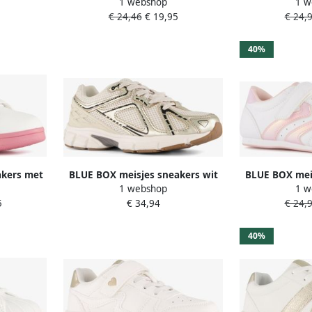
1 webshop
1 w
pastel roze
b
€ 24,46
€ 19,95
€ 24,
40%
akers met
BLUE BOX meisjes sneakers wit
BLUE BOX meis
1 webshop
1 w
roze
goud
li
5
€ 34,94
€ 24,
40%