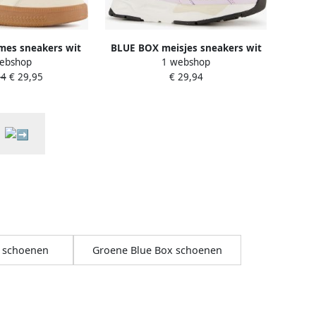
es sneakers wit
BLUE BOX meisjes sneakers wit
ebshop
1 webshop
paars
94
€ 29,95
€ 29,94
x schoenen
Groene Blue Box schoenen