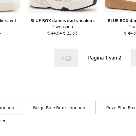
kers wit
BLUE BOX dames dad sneakers
BLUE BOX dam
1 webshop
1 w
ol
wit goud Extra comfort Memory
5
€ 44,94
€ 23,95
€ 44,
Foam
Pagina 1 van 2
choenen
Beige Blue Box schoenen
Roze Blue Bo
nen