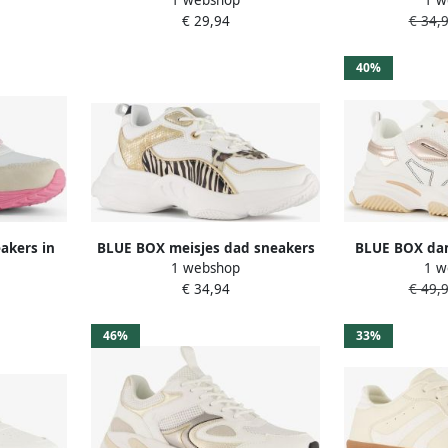
ol
dierenprint wit
goud Uitn
€ 29,94
€ 34,
40%
akers in
BLUE BOX meisjes dad sneakers
BLUE BOX dam
1 webshop
1 w
it
met tijgerprint Wit
b
€ 34,94
€ 49,
46%
33%