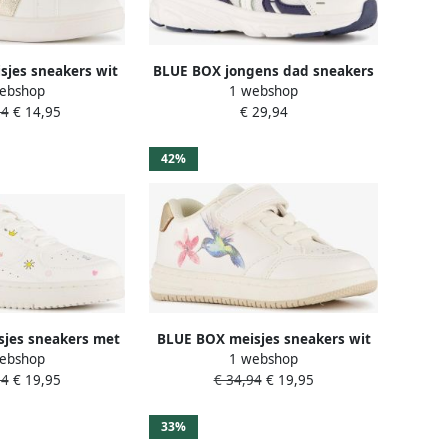
jes sneakers wit
BLUE BOX jongens dad sneakers
ebshop
1 webshop
goud
wit blauw
94
€ 14,95
€ 29,94
42%
jes sneakers met
BLUE BOX meisjes sneakers wit
ebshop
1 webshop
 Uitneembare zool
94
€ 19,95
€ 34,94
€ 19,95
33%