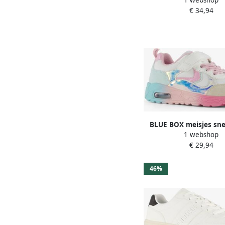
Uitneembare zo
€ 34,94
BLUE BOX meisjes sne
1 webshop
pastelkleuren W
€ 29,94
46%