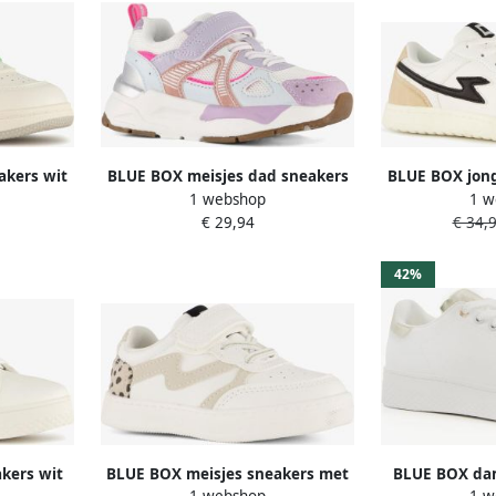
akers wit
BLUE BOX meisjes dad sneakers
BLUE BOX jong
1 webshop
1 w
wit pastel
b
€ 29,94
€ 34,
42%
kers wit
BLUE BOX meisjes sneakers met
BLUE BOX dam
1 webshop
1 w