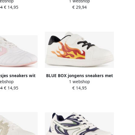
ebshop
1 webshop
lauw
zwart
94
€ 14,95
€ 29,94
jes sneakers wit
BLUE BOX jongens sneakers met
ebshop
1 webshop
chtroze
vlam wit
94
€ 14,95
€ 14,95