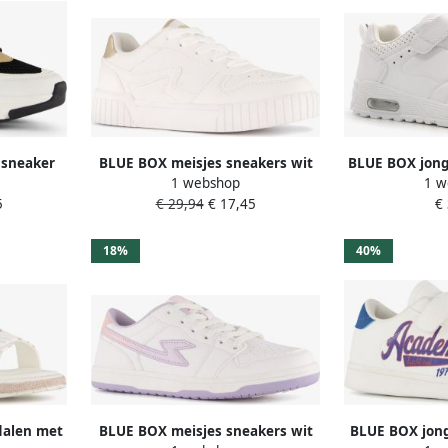
sneaker
BLUE BOX meisjes sneakers wit
BLUE BOX jong
1 webshop
1 w
metallic goud
air
5
€ 29,94
€ 17,45
€
18%
40%
dalen met
BLUE BOX meisjes sneakers wit
BLUE BOX jong