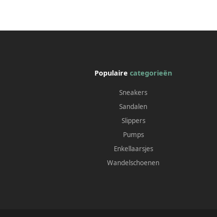
Populaire
categorieën
Sneakers
Sandalen
Slippers
Pumps
Enkellaarsjes
Wandelschoenen