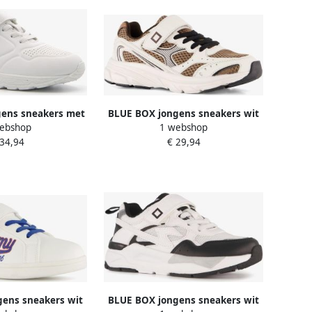
ens sneakers met
BLUE BOX jongens sneakers wit
ebshop
1 webshop
zool wit
bruin Uitneembare zool
 34,94
€ 29,94
ens sneakers wit
BLUE BOX jongens sneakers wit