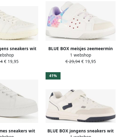
ens sneakers wit
BLUE BOX meisjes zeemeermin
ebshop
1 webshop
eige
sneakers wit
94
€ 19,95
€ 29,94
€ 19,95
41%
es sneakers wit
BLUE BOX jongens sneakers wit
ebshop
1 webshop