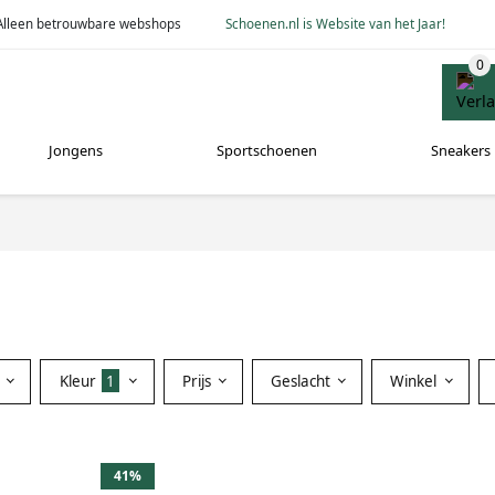
Alleen betrouwbare webshops
Schoenen.nl is Website van het Jaar!
Jongens
Sportschoenen
Sneakers
Kleur
1
Prijs
Geslacht
Winkel
41%