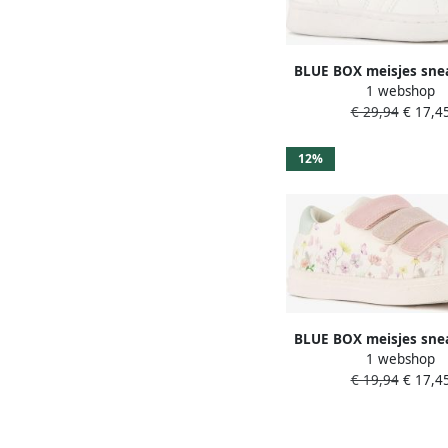
BLUE BOX meisjes sne
1 webshop
€ 29,94
€ 17,4
12%
BLUE BOX meisjes sne
1 webshop
met bloemen
€ 19,94
€ 17,4