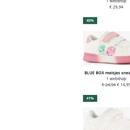
1 webshop
hartjes wit
€ 29,94
40%
BLUE BOX meisjes sne
1 webshop
drinkbekers wit 
€ 24,94
€ 14,9
41%