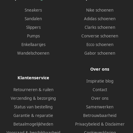
Sneakers
Nike schoenen
Sandalen
Adidas schoenen
Slippers
Clarks schoenen
Pumps
Converse schoenen
Enkellaarsjes
Ecco schoenen
Wandelschoenen
Gabor schoenen
Over ons
Klantenservice
Inspiratie blog
Retourneren & ruilen
Contact
Verzending & bezorging
Over ons
Status van bestelling
Samenwerken
Garantie & reparatie
Betrouwbaarheid
Betaalmogelijkheden
Privacybeleid
&
Disclaimer
Voorraad & beschikbaarheid
Cookieverklaring