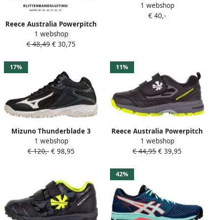
1 webshop
Outdoor hockeyschoenen
€ 40,-
blauw oranje Polyester 28
Reece Australia Powerpitch
1 webshop
Outdoor hockeyschoenen
€ 48,49
€ 30,75
zwart roze Polyester 30
17%
11%
Mizuno Thunderblade 3
Reece Australia Powerpitch
1 webshop
1 webshop
zwart outdoor
Hockey Shoe Outdoor
€ 120,-
€ 98,95
€ 44,95
€ 39,95
korfschoenen uni
Hockeyschoenen
(X1GA227101)
42%