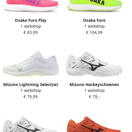
Osaka Furo Play
Osaka Furo
1 webshop
1 webshop
Hockeyschoenen
Hockeyschoenen
€ 83,99
€ 104,99
Mizuno Lightning Select(w)
Mizuno Hockeyschoenen
1 webshop
1 webshop
Hockey Hockeyschoenen
model Wave Lynx JR Wit
€ 79,99
€ 79,-
Zaal
Zwart