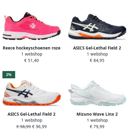
Reece hockeyschoenen roze
ASICS Gel-Lethal Field 2
1 webshop
1 webshop
zwart
hockeyschoenen
€ 51,40
€ 84,95
donkerblauw ecru oranje
2%
ASICS Gel-Lethal Field 2
Mizuno Wave Linx 2
1 webshop
1 webshop
Hockeyschoenen wit
hockeyschoenen wit
€ 98,99
€ 96,99
€ 79,99
donkerblauw oranje
lichtblauw