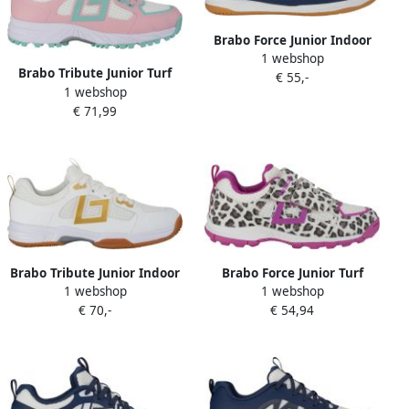
Brabo Force Junior Indoor
1 webshop
Hockeyschoenen Navy
Brabo Tribute Junior Turf
€ 55,-
White
1 webshop
Hockeyschoenen Light Pink
€ 71,99
Aqua met Slides
Brabo Force Junior Turf
Brabo Tribute Junior Indoor
1 webshop
1 webshop
Hockeyschoenen Leopard
Hockeyschoenen White
€ 54,94
€ 70,-
Pink
Gold