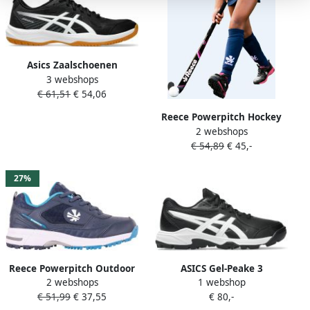
Asics Zaalschoenen
3 webshops
UPCOURT 6 voor
€ 61,51
€ 54,06
binnensport
Reece Powerpitch Hockey
2 webshops
Shoe Outdoor
€ 54,89
€ 45,-
Hockeyschoenen
27%
Reece Powerpitch Outdoor
ASICS Gel-Peake 3
2 webshops
1 webshop
Hockeyschoenen Kinderen
hockeyschoenen zwart wit
€ 51,99
€ 37,55
€ 80,-
Marine