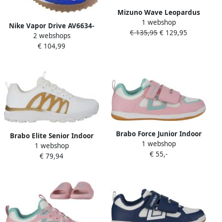
Mizuno Wave Leopardus
1 webshop
Hockeyschoenen Senior
Nike Vapor Drive AV6634-
€ 135,95
€ 129,95
2 webshops
410 nen Blauw buty do
€ 104,99
hokeja na trawie
Brabo Force Junior Indoor
Brabo Elite Senior Indoor
1 webshop
Hockeyschoenen Light Pink
1 webshop
Hockeyschoenen White
€ 55,-
Aqua
€ 79,94
Gold