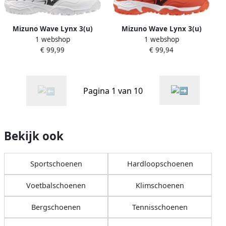
Mizuno Wave Lynx 3(u)
Mizuno Wave Lynx 3(u)
1 webshop
1 webshop
Hockey Hockeyschoenen
Hockey Hockeyschoenen
€ 99,99
€ 99,94
Veld
Veld
Pagina 1 van 10
Bekijk ook
Sportschoenen
Hardloopschoenen
Voetbalschoenen
Klimschoenen
Bergschoenen
Tennisschoenen