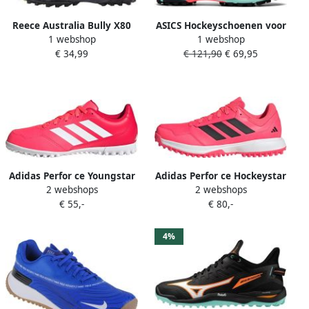
Reece Australia Bully X80
ASICS Hockeyschoenen voor
1 webshop
1 webshop
hockeyschoenen zwart geel
dames hoge intensiteit
€ 34,99
€ 121,90
€ 69,95
kids
Field Ultimate FF blauw
Adidas Perfor ce Youngstar
Adidas Perfor ce Hockeystar
2 webshops
2 webshops
Rise Hockeyschoenen Kids
Hockeyschoenen Unisex
€ 55,-
€ 80,-
Kinderen Roze
Roze
4%