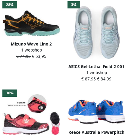
28%
3%
Mizuno Wave Linx 2
1 webshop
hockeyschoenen zwart
€ 74,95
€ 53,95
oranje mintgroen
ASICS Gel-Lethal Field 2 001
1 webshop
black white Hockey
€ 87,95
€ 84,99
Hockeyschoenen Veld
36%
Reece Australia Powerpitch