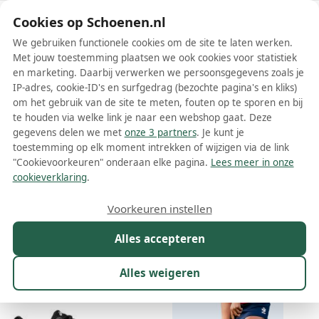
Schoenen.nl
Cookies op Schoenen.nl
We gebruiken functionele cookies om de site te laten werken.
Met jouw toestemming plaatsen we ook cookies voor statistiek
en marketing. Daarbij verwerken we persoonsgegevens zoals je
IP-adres, cookie-ID's en surfgedrag (bezochte pagina's en kliks)
om het gebruik van de site te meten, fouten op te sporen en bij
Wis filters
Alle filters
te houden via welke link je naar een webshop gaat. Deze
gegevens delen we met
onze 3 partners
. Je kunt je
Hockeyschoenen
toestemming op elk moment intrekken of wijzigen via de link
"Cookievoorkeuren" onderaan elke pagina.
Lees meer in onze
Hockeyschoenen kopen? Misschien wel het belangrijkste deel van je
cookieverklaring
.
sportoutfit, waarmee je op het veld de beste prestaties levert.
Tijdens trainingen en natuurlijk in de wedstrijden, op de momenten
Meer lezen
Voorkeuren instellen
dat je even moet laten zien wat je waard bent. Of juist voor op de
langere termijn, met een paar schoenen waar je zonder
Alles accepteren
Maat
Merk
Model
Kleur
Prijs
Geslach
problemen uren op kunt blijven spelen. Ontdek het aanbod uit
meer dan 100 (web)winkels, dat we online voor je bij elkaar
brengen.
Alles weigeren
342 resultaten:
12%
18%