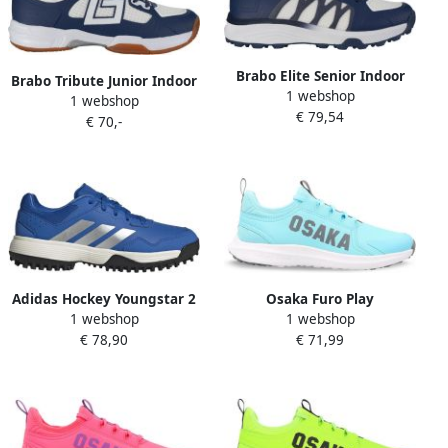
Brabo Elite Senior Indoor
Brabo Tribute Junior Indoor
1 webshop
Hockeyschoenen Navy
1 webshop
Hockeyschoenen Navy
€ 79,54
White
€ 70,-
White
Adidas Hockey Youngstar 2
Osaka Furo Play
1 webshop
1 webshop
26 27 Hockey
Hockeyschoenen
€ 78,90
€ 71,99
Hockeyschoenen Veld