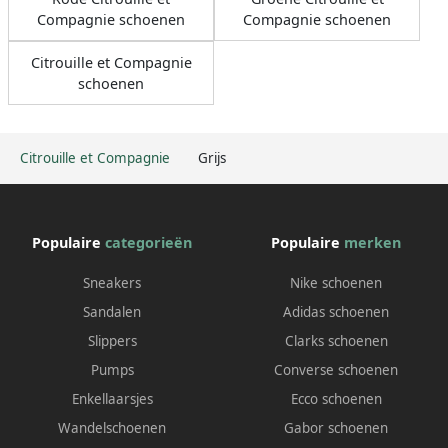
Compagnie schoenen
Compagnie schoenen
Citrouille et Compagnie
schoenen
Citrouille et Compagnie
Grijs
Populaire
categorieën
Populaire
merken
Sneakers
Nike schoenen
Sandalen
Adidas schoenen
Slippers
Clarks schoenen
Pumps
Converse schoenen
Enkellaarsjes
Ecco schoenen
Wandelschoenen
Gabor schoenen