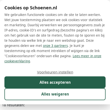
Schoenen.nl
Cookies op Schoenen.nl
We gebruiken functionele cookies om de site te laten werken.
Met jouw toestemming plaatsen we ook cookies voor statistiek
en marketing. Daarbij verwerken we persoonsgegevens zoals je
IP-adres, cookie-ID's en surfgedrag (bezochte pagina's en kliks)
om het gebruik van de site te meten, fouten op te sporen en bij
Wis filters
Alle filters
te houden via welke link je naar een webshop gaat. Deze
gegevens delen we met
onze 3 partners
. Je kunt je
Grijze Citrouille et Compagnie
toestemming op elk moment intrekken of wijzigen via de link
schoenen
"Cookievoorkeuren" onderaan elke pagina.
Lees meer in onze
cookieverklaring
.
Meer lezen
Voorkeuren instellen
Laarzen
Pantoffels
Sandalen
Sneakers
Alles accepteren
Maat
Merk
1
Kleur
1
Prijs
Geslacht
Alles weigeren
18 resultaten: