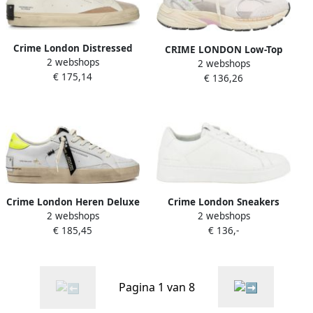
Crime London Distressed
CRIME LONDON Low-Top
2 webshops
Sneaker
2 webshops
Sneakers Fugitive' Sneakers
€ 175,14
€ 136,26
in wit
Crime London Heren Deluxe
Crime London Sneakers
2 webshops
2 webshops
SK8 Sneakers Ss25
Weightless LOW TOP
€ 185,45
€ 136,-
13474Pp4.10 Wit Heren
Pagina 1 van 8