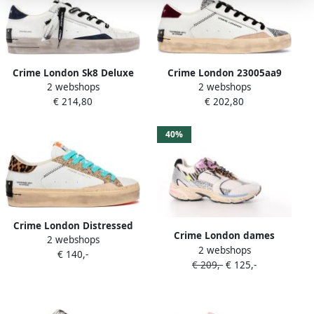
Crime London Sk8 Deluxe
Crime London 23005aa9
2 webshops
2 webshops
Schoenen Wit Man
Distressed Schoenen Wit
€ 214,80
€ 202,80
Vrouw
40%
Crime London Distressed
Crime London dames
2 webshops
Platform Schoenen Wit
2 webshops
sneaker Goodchaos suède
€ 140,-
Vrouw
€ 209,-
€ 125,-
en mesh wit zilver
leopardprint