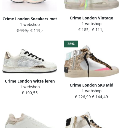
Crime London Vintage
Crime London Sneakers met
1 webshop
Witte Sneaker met Gouden
1 webshop
Luipaardprint en Turquoise
€ 185,-
€ 111,-
Details
€ 199,-
€ 119,-
Hiel Multicolor Dames
36%
Crime London Witte leren
Crime London SK8 Mid
1 webshop
sneakers met pailletten
1 webshop
Glitter Schoenen Multicolor
€ 190,55
€ 226,99
€ 144,49
Dames