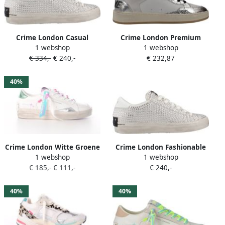
Crime London Casual
Crime London Premium
1 webshop
1 webshop
Sneakers with Embellishts
Leather and Fabric Blend
€ 334,-
€ 240,-
€ 232,87
and Low Top Design for
Low Top Sneakers with
Everyday
Lace-up Closure
40%
Crime London Witte Groene
Crime London Fashionable
1 webshop
1 webshop
Sneakers met Zilveren
Lace-up Sneakers with
€ 185,-
€ 111,-
€ 240,-
Details
Rhinestone Embellishts for
40%
40%