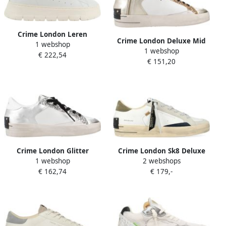
Crime London Leren
Crime London Deluxe Mid
1 webshop
sneaker met
1 webshop
Basket Schoenen Multicolor
€ 222,54
textielaccenten White
€ 151,20
Dames
Dames
Crime London Glitter
Crime London Sk8 Deluxe
1 webshop
2 webshops
Sneakers met
Sneaker
€ 162,74
€ 179,-
Contrasterende Hiel Gray
Dames