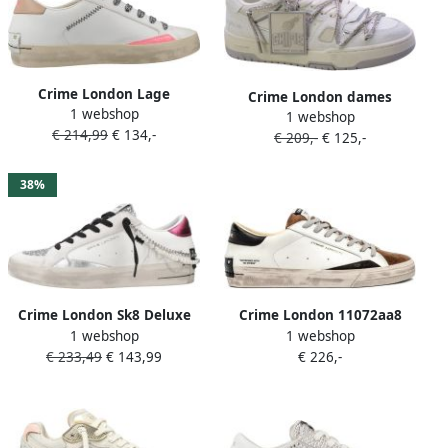
Crime London Lage
Crime London dames
1 webshop
Sneakers Distressed White
1 webshop
sneaker Salima leder off
€ 214,99
€ 134,-
€ 209,-
€ 125,-
white
38%
Crime London Sk8 Deluxe
Crime London 11072aa8
1 webshop
1 webshop
25101aa8 Schoenen Wit
Distressed 2.0 Schoenen Wit
€ 233,49
€ 143,99
€ 226,-
Vrouw
Man