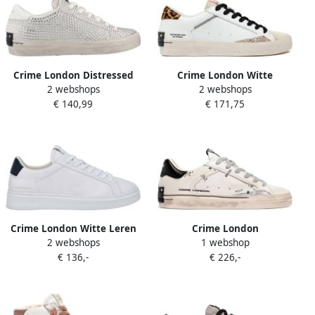
Crime London Distressed
Crime London Witte
2 webshops
2 webshops
Schoenen Wit Vrouw
Distressed Damessneakers
€ 140,99
€ 171,75
met Panther Print
Crime London Witte Leren
Crime London
2 webshops
1 webshop
Sneakers met Ronde Neus
Deconstructed Schoenen
€ 136,-
€ 226,-
en Logo Patch White Heren
Wit Vrouw