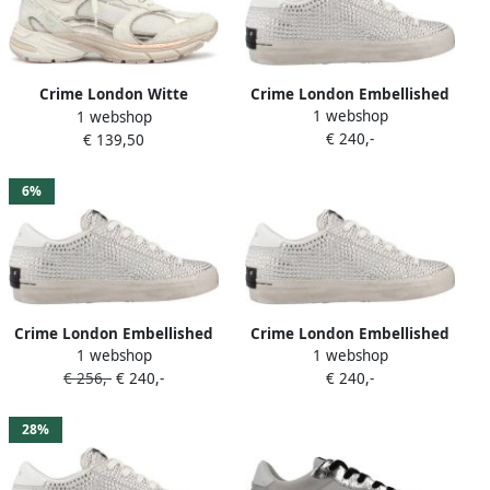
Crime London Embellished
Crime London Witte
1 webshop
1 webshop
Lace-Up Sneakers with
Sneakers met Suède
€ 240,-
€ 139,50
Graffiti Print Casual
Bovenkant
Footwear Wo
6%
Crime London Embellished
Crime London Embellished
1 webshop
1 webshop
Lace-Up Low Top Sneakers
Low Top Lace-Up Sneakers
€ 256,-
€ 240,-
€ 240,-
with Rubber Sole for
with Street Dreams Detail
Everyday
Wo
28%