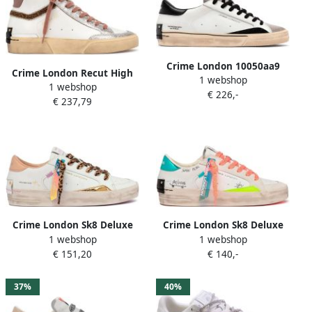
Crime London 10050aa9
Crime London Recut High
1 webshop
Distressed 2.0 Schoenen Wit
1 webshop
Schoenen Wit Vrouw
€ 226,-
Man
€ 237,79
Crime London Sk8 Deluxe
Crime London Sk8 Deluxe
1 webshop
1 webshop
29101pp8 Schoenen Wit
29106pp8 Schoenen Wit
€ 151,20
€ 140,-
Vrouw
Vrouw
37%
40%