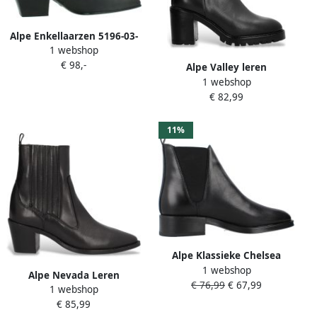
Alpe Enkellaarzen 5196-03-
1 webshop
05
€ 98,-
Alpe Valley leren
1 webshop
enkellaarsjes
€ 82,99
11%
Alpe Klassieke Chelsea
1 webshop
Boots voor Couture Stijl
Alpe Nevada Leren
€ 76,99
€ 67,99
1 webshop
Enkellaarsjes
€ 85,99