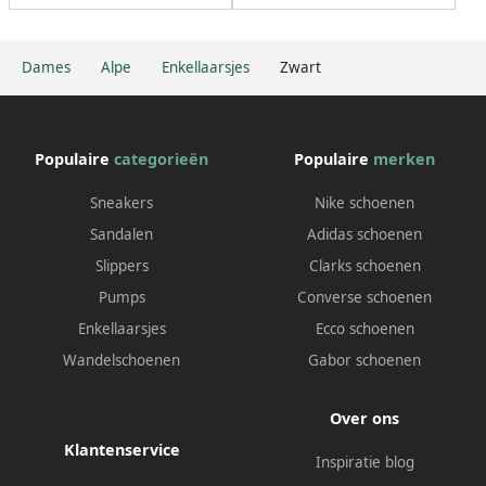
Dames
Alpe
Enkellaarsjes
Zwart
Populaire
categorieën
Populaire
merken
Sneakers
Nike schoenen
Sandalen
Adidas schoenen
Slippers
Clarks schoenen
Pumps
Converse schoenen
Enkellaarsjes
Ecco schoenen
Wandelschoenen
Gabor schoenen
Over ons
Klantenservice
Inspiratie blog