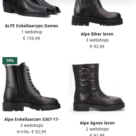
ALPE Enkellaarsjes Dames
1 webshop
52941705 Maat: 38
Alpe Biker leren
€ 159,99
Materiaal: Leer Kleur: Zwart
3 webshops
enkellaarsjes
€ 92,99
19%
Alpe Enkellaarzen 5307-17-
Alpe Agnes leren
3 webshops
05 Becerro
2 webshops
enkellaarsjes
€ 115,-
€ 92,99
€ 92,99