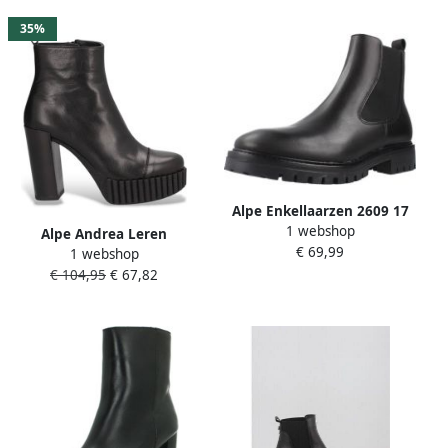
35%
Alpe Enkellaarzen 2609 17
1 webshop
Alpe Andrea Leren
€ 69,99
1 webshop
Enkellaarsjes
€ 104,95
€ 67,82