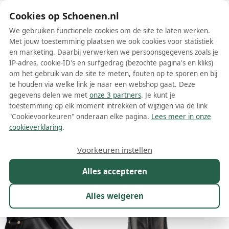
Schoenen.nl
Cookies op Schoenen.nl
We gebruiken functionele cookies om de site te laten werken.
Met jouw toestemming plaatsen we ook cookies voor statistiek
en marketing. Daarbij verwerken we persoonsgegevens zoals je
IP-adres, cookie-ID's en surfgedrag (bezochte pagina's en kliks)
om het gebruik van de site te meten, fouten op te sporen en bij
Wis filters
Alle filters
te houden via welke link je naar een webshop gaat. Deze
gegevens delen we met
onze 3 partners
. Je kunt je
Zwarte Alpe dames enkellaarsjes
toestemming op elk moment intrekken of wijzigen via de link
"Cookievoorkeuren" onderaan elke pagina.
Lees meer in onze
Meer lezen
cookieverklaring
.
Maat
Merk
1
Kleur
1
Prijs
Materiaal
Voorkeuren instellen
19 resultaten:
Alles accepteren
Alles weigeren