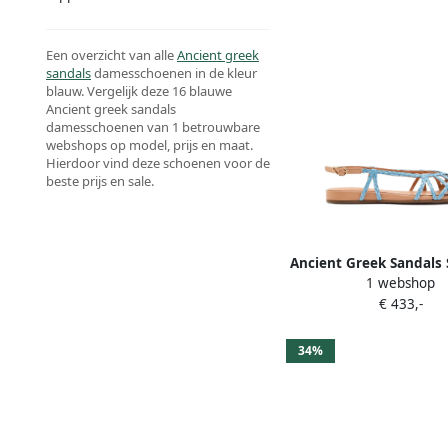
Een overzicht van alle
Ancient greek
sandals
damesschoenen in de kleur
blauw. Vergelijk deze 16 blauwe
Ancient greek sandals
damesschoenen van 1 betrouwbare
webshops op model, prijs en maat.
Hierdoor vind deze schoenen voor de
beste prijs en sale.
Ancient Greek Sandals 
1 webshop
sandalen met gevlocht
€ 433,-
Blauw
34%