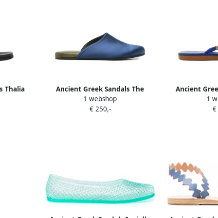
s Thalia
Ancient Greek Sandals The
Ancient Gree
1 webshop
1 w
w
Slipper muiltjes Blauw
teensli
€ 250,-
€