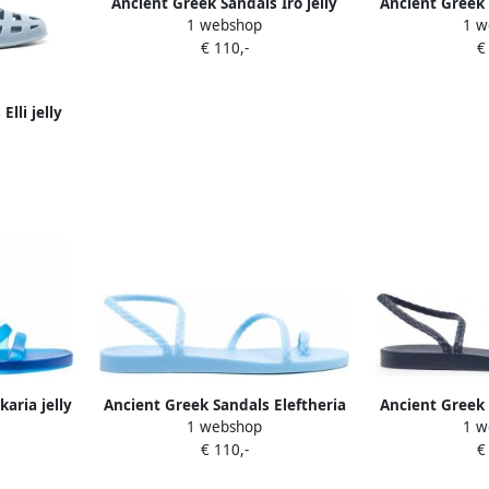
Ancient Greek Sandals Iro jelly
Ancient Greek 
1 webshop
1 w
ballerina's Blauw
Onda san
€ 110,-
€
lli jelly
uw
aria jelly
Ancient Greek Sandals Eleftheria
Ancient Greek 
1 webshop
1 w
w
jelly sandalen Blauw
jelly sa
€ 110,-
€