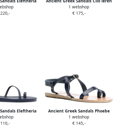
Sandals Eleftheria
Ancient Greek Sandals Clio leren
ebshop
1 webshop
dalen Blauw
sandalen Blauw
 220,-
€ 175,-
Sandals Eleftheria
Ancient Greek Sandals Phoebe
ebshop
1 webshop
ndalen Blauw
platte sandalen Blauw
 110,-
€ 145,-