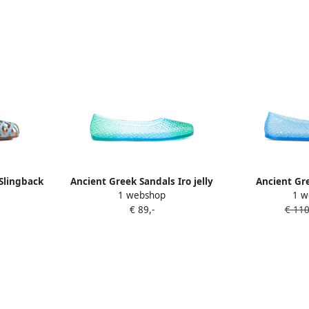
Slingback
Ancient Greek Sandals Iro jelly
Ancient Gre
1 webshop
1 w
en bandje
ballerina's Blauw
baller
€ 89,-
€ 110