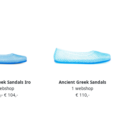
ek Sandals Iro
Ancient Greek Sandals
ebshop
1 webshop
ina's Blauw
Doorzichtige teenslippers Blauw
,-
€ 104,-
€ 110,-