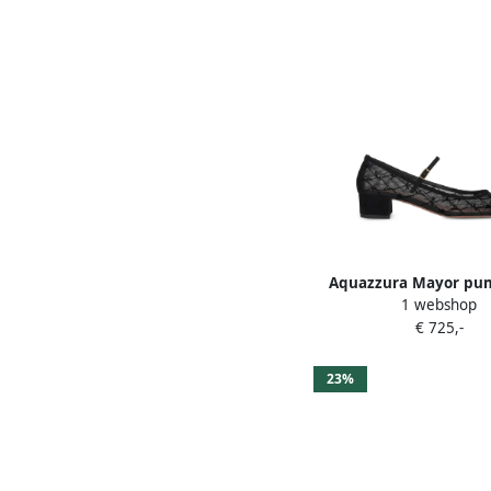
Aquazzura Mayor pu
1 webshop
mesh Wit
€ 725,-
23%