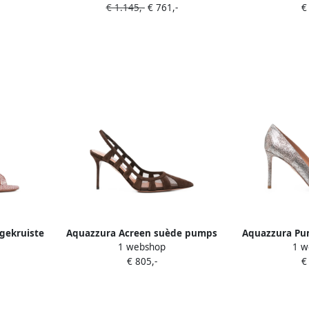
€ 1.145,-
€ 761,-
€
gekruiste
Aquazzura Acreen suède pumps
Aquazzura Pum
1 webshop
1 w
textuur
met mesh vlakken Bruin
effe
€ 805,-
€