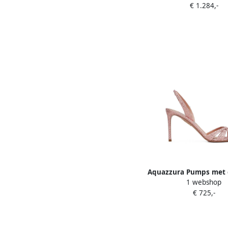
€ 1.284,-
Aquazzura Pumps met 
1 webshop
bandjes en geweven 
€ 725,-
Roze