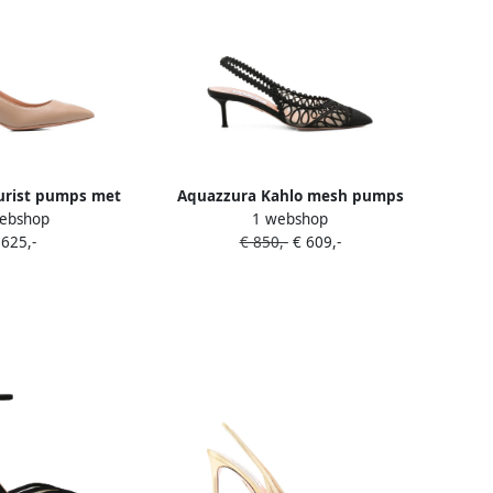
urist pumps met
Aquazzura Kahlo mesh pumps
ebshop
1 webshop
 neus Beige
met borduurwerk Zwart
 625,-
€ 850,-
€ 609,-