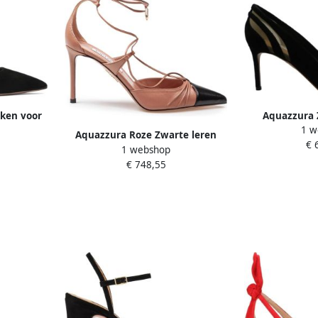
ken voor
Aquazzura 
1 w
sandalen
Aquazzura Roze Zwarte leren
€ 
1 webshop
puntige neus pumps Pink Dames
€ 748,55