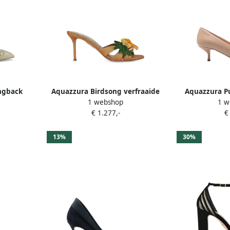
ingback
Aquazzura Birdsong verfraaide
Aquazzura P
1 webshop
1 w
erk Goud
geweven muiltjes Bruin
puntige
€ 1.277,-
€
13%
30%