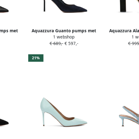
umps met
Aquazzura Guanto pumps met
Aquazzura Ala
1 webshop
1 w
t
puntige neus Blauw
pumps me
€ 689,-
€ 597,-
€ 995
21%