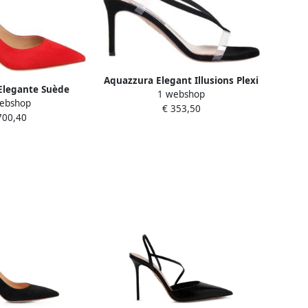
Aquazzura Elegant Illusions Plexi
Elegante Suède
1 webshop
High Heel Sandalen Black Dames
ebshop
trik Red Dames
€ 353,50
700,40