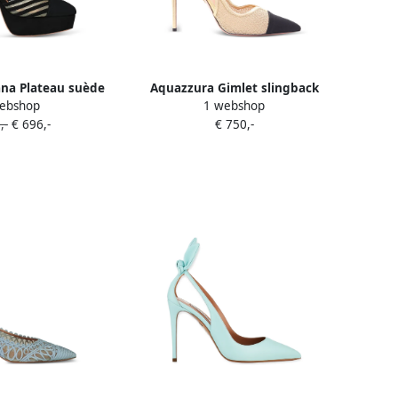
na Plateau suède
Aquazzura Gimlet slingback
ebshop
1 webshop
t hak Zwart
pumps met mesh hak Goud
,-
€ 696,-
€ 750,-