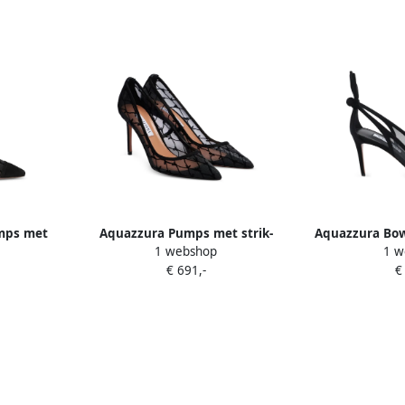
mps met
Aquazzura Pumps met strik-
Aquazzura Bo
1 webshop
1 w
borduurwerk Wit
Z
€ 691,-
€