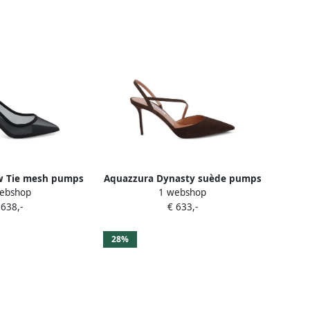
w Tie mesh pumps
Aquazzura Dynasty suède pumps
ebshop
1 webshop
wart
Bruin
 638,-
€ 633,-
28%