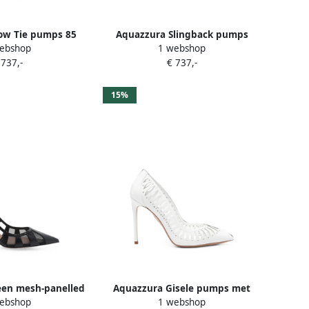
ow Tie pumps 85
Aquazzura Slingback pumps
ebshop
1 webshop
wart
Zwart
 737,-
€ 737,-
15%
een mesh-panelled
Aquazzura Gisele pumps met
ebshop
1 webshop
ps Wit
uitgesneden details Wit