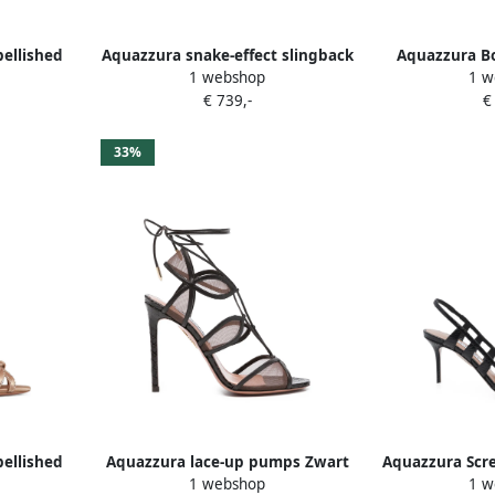
ellished
Aquazzura snake-effect slingback
Aquazzura B
1 webshop
1 w
Zwart
pumps Zwart
Z
€ 739,-
€
33%
ellished
Aquazzura lace-up pumps Zwart
Aquazzura Scr
1 webshop
1 w
Goud
pum