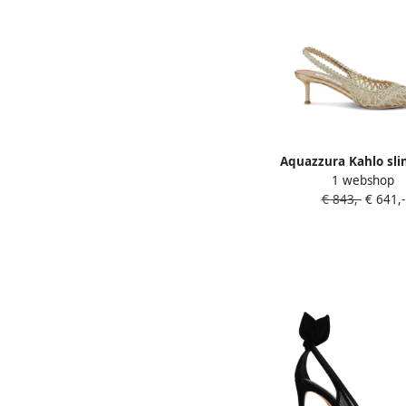
Aquazzura Kahlo sl
1 webshop
pumps met borduurw
€ 843,-
€ 641,-