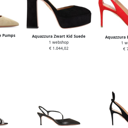
de Pumps
Aquazzura Zwart Kid Suede
Aquazzura 
ak
1 webshop
Leren Plateau Zwart Dames
1 w
Pumps met S
€ 1.044,02
€ 