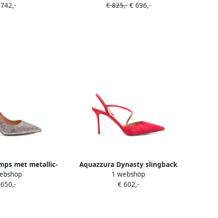
 742,-
€ 825,-
€ 696,-
ps met metallic-
Aquazzura Dynasty slingback
ebshop
1 webshop
ct Zilver
pumps met hak Rood
 650,-
€ 602,-