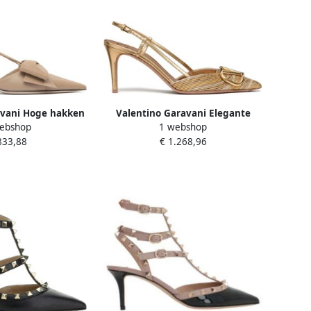
avani Hoge hakken
Valentino Garavani Elegante
ebshop
1 webshop
ngback in roze
Slingback Pumps Beige Dames
833,88
€ 1.268,96