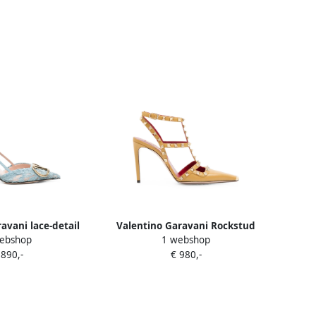
avani lace-detail
Valentino Garavani Rockstud
ebshop
1 webshop
s Blauw
kidskin pumps 100mm Geel
 890,-
€ 980,-