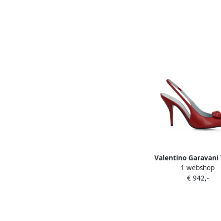
Valentino Garavani
1 webshop
Signature slingback p
€ 942,-