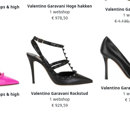
Valentino Garavani Hoge hakken
mps & high
Valentino G
1 webshop
'Rockstud' Pumps in zwart
ockstud
1 w
Leren Stile
€ 978,50
e
€ 1.130
D
Valentino Gara
Valentino Garavani Rockstud
1 w
Romeinse st
mps & high
1 webshop
Décolleté Hakken Zwart Dames
€ 
D
ted Toe
€ 929,59
e