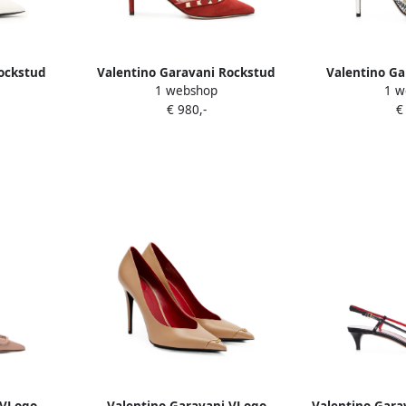
ockstud
Valentino Garavani Rockstud
Valentino Ga
1 webshop
1 w
 patent-
pumps Rood
pumps in wov
€ 980,-
€
eel 70mm