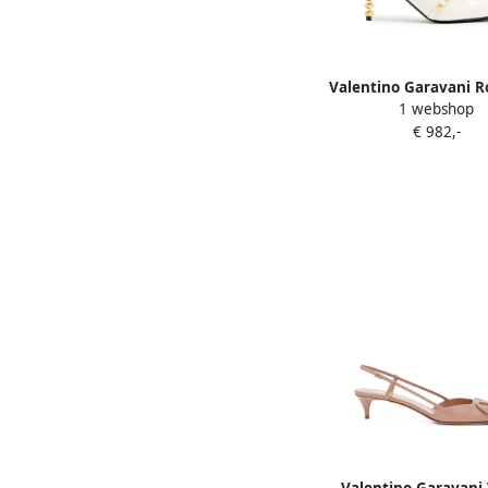
Valentino Garavani R
1 webshop
slingback pumps with
€ 982,-
leather sculptural h