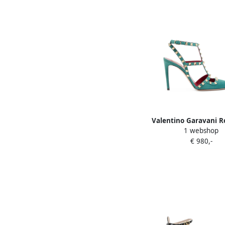
Valentino Garavani R
1 webshop
suede pumps 100mm
€ 980,-