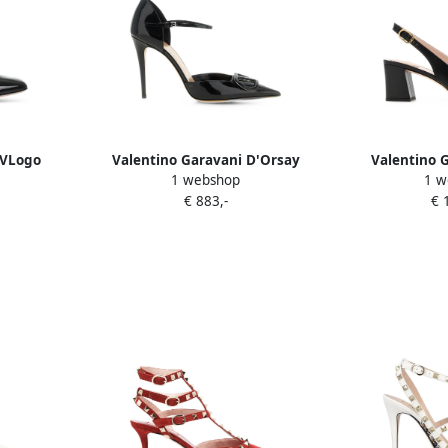
 VLogo
Valentino Garavani D'Orsay
Valentino 
1 webshop
1 w
ap pumps
VLogo Signature patent leather
Signature le
€ 883,-
€ 
pumps Zwart