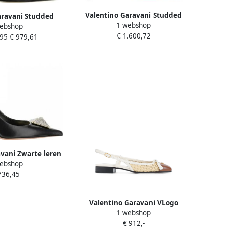
Valentino Garavani Studded
aravani Studded
1 webshop
Slingback Heels Black Dames
ebshop
tto Pumps Black
€ 1.600,72
,95
€ 979,61
ames
vani Zwarte leren
ebshop
udhakken Black
736,45
ames
Valentino Garavani VLogo
1 webshop
Signature woven flat pumps
€ 912,-
Beige