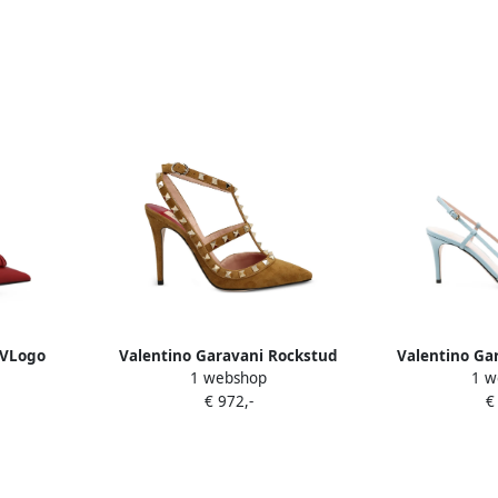
 VLogo
Valentino Garavani Rockstud
Valentino Gar
1 webshop
1 w
umps Rood
caged pumps Bruin
pump
€ 972,-
€