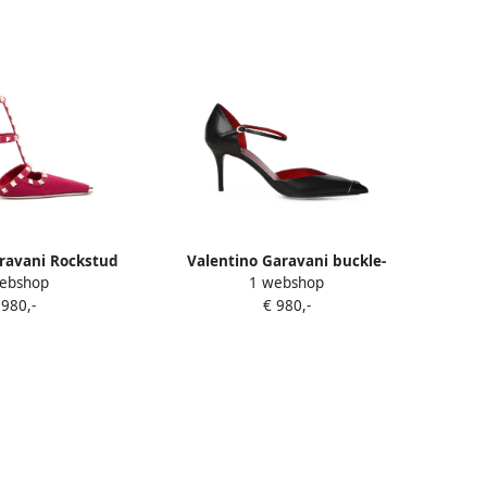
ravani Rockstud
Valentino Garavani buckle-
ebshop
1 webshop
ps 100mm Roze
fastening leather pumps Zwart
 980,-
€ 980,-