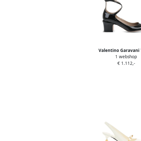
Valentino Garavani
1 webshop
Signature ankle-str
€ 1.112,-
Zwart