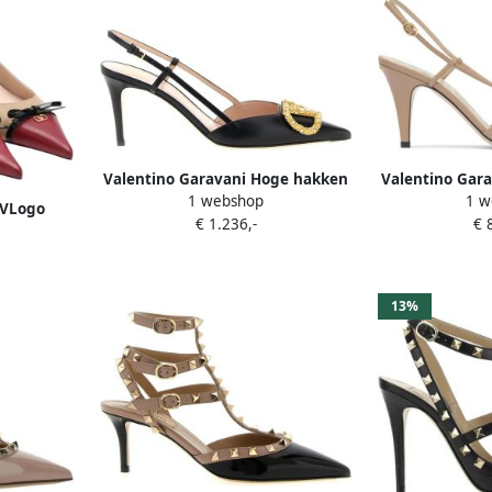
Valentino Garavani Hoge hakken
Valentino Gar
1 webshop
1 w
Slingback Vlogo Signature in
Bowow' Sli
 VLogo
€ 1.236,-
€ 
zwart
ack Pumps
ttps:
g women
ture-bow-
13%
-pumps
=openai))