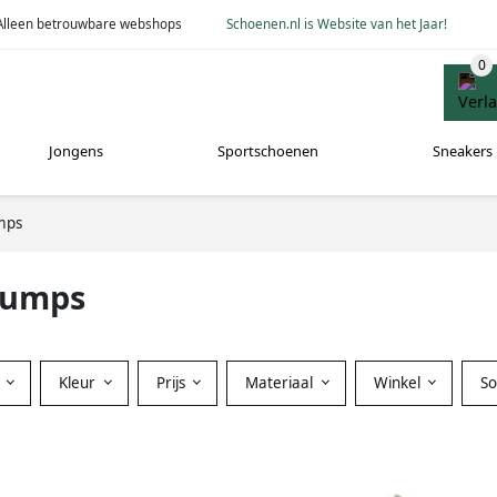
Alleen betrouwbare webshops
Schoenen.nl is Website van het Jaar!
Jongens
Sportschoenen
Sneakers
mps
pumps
Kleur
Prijs
Materiaal
Winkel
S