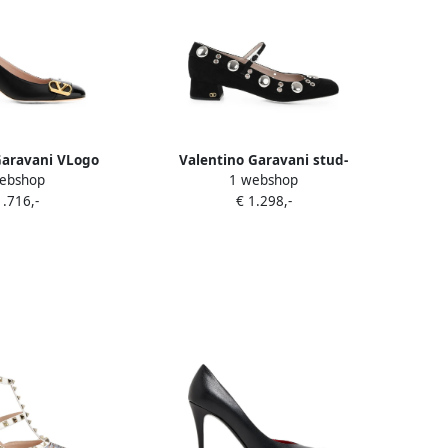
Garavani VLogo
Valentino Garavani stud-
ebshop
1 webshop
ren pumps Zwart
embellished Mary Jane pumps
1.716,-
€ 1.298,-
Zwart