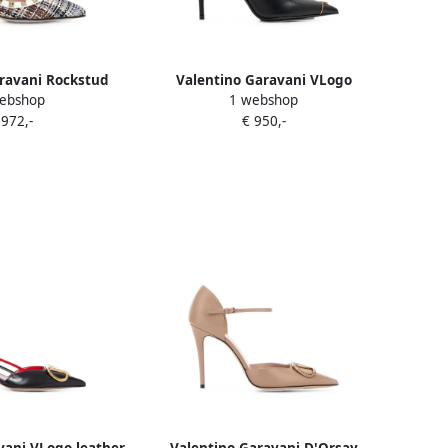
ravani Rockstud
Valentino Garavani VLogo
ebshop
1 webshop
en fabric 100Mm
Signature leren pumps Zwart
 972,-
€ 950,-
Wit