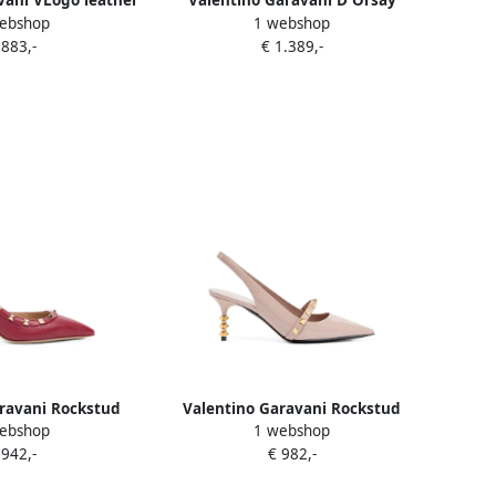
vani VLogo leather
Valentino Garavani D'Orsay
ebshop
1 webshop
 pumps Zwart
pumps Roze
 883,-
€ 1.389,-
ravani Rockstud
Valentino Garavani Rockstud
ebshop
1 webshop
ingback pumps met
slingback pumps met lakleren
 942,-
€ 982,-
nt Rood
sculpturale hak Roze