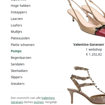
Hoge hakken
Instappers
Laarzen
Loafers
Muiltjes
Plateauzolen
Valentino Garavani
Platte schoenen
1 webshop
Signature Bow Slingb
Pumps
€ 1.202,82
([shopstyle.com](h
Regenlaarzen
www.shopstyle.com 
Sandalen
valentino vlogo-signa
detailed-slingback
Sleehakken
1114153097?utm_source
Slippers
Sneakers
Een overzicht van alle
Valentino
garavani
dames
pumps
. Vergelijk