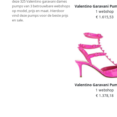
deze 325 Valentino garavani dames
pumps van 3 betrouwbare webshops
Valentino Garavani Pu
op model, prijs en maat. Hierdoor
1 webshop
heels Ankle Strap R
vind deze pumps voor de beste prijs
€ 1.615,53
Pumps in beig
en sale.
Valentino Garavani Pu
1 webshop
heels Rockstud Poin
€ 1.378,18
Pumps in roz