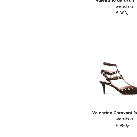
Valentino Garavani
1 webshop
Signature slingback p
€ 883,-
Valentino Garavani R
1 webshop
pumps met puntige ne
€ 980,-