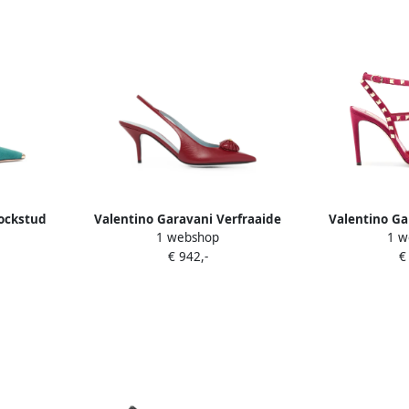
ockstud
Valentino Garavani Verfraaide
Valentino Ga
1 webshop
1 w
 Groen
slingback pumps Rood
suede pum
€ 942,-
€