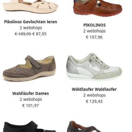
Pikolinos Gevlochten leren
PIKOLINOS
2 webshops
sandaal met gewatteerde
2 webshops
Klittenbandschoenen
€ 109,95
€ 87,95
binnenzool White Dames
€ 107,96
Marbella Bakker sandalen
comfortschoen slipper met
gevoerde schacht
Wäldlaufer Waldlaufer
Waldläufer Dames
2 webshops
980008-H-
2 webshops
Bandschoen 496325-191-088
€ 129,43
Himona~~~~~~~~~~~~~~~
€ 101,97
Donkergrijs Wijdte H (40.5)
Lage sneakersDames
sneakers Grijs