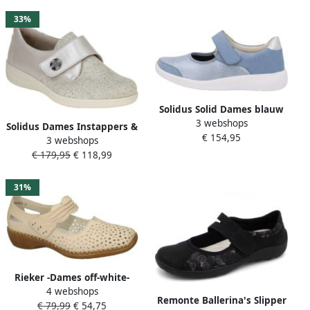
33%
Solidus Solid Dames blauw
3 webshops
licht ballerina's &
Solidus Dames Instappers &
€ 154,95
mocassins
3 webshops
Ballerina's Kate Astratto
€ 179,95
€ 118,99
Perl Platina
31%
Rieker -Dames off-white-
4 webshops
crÈme-ivoorkleur ballerina's
Remonte Ballerina's Slipper
€ 79,99
€ 54,75
& mocassins