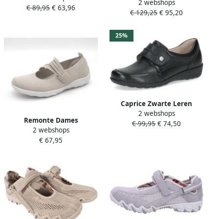
2 webshops
Papyrus Nimbus Cloud
€ 89,95
€ 63,96
ROSALIE 29 gespschoen
€ 129,25
€ 95,20
Zand
sandaal comfortschoen met
modieuze t-band
25%
Caprice Zwarte Leren
2 webshops
Dames Bandschoenen
Remonte Dames
€ 99,95
€ 74,50
Zwart
2 webshops
Bandschoen R3519-60
€ 67,95
Lichtbeige