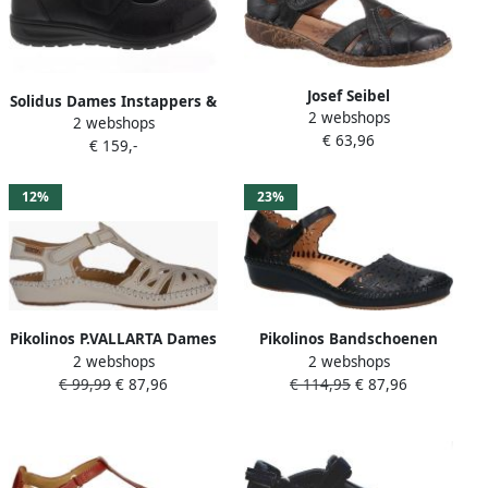
Josef Seibel
Solidus Dames Instappers &
2 webshops
Klittenbandschoenen
2 webshops
Ballerina's Solid -00467 Kate
€ 63,96
ROSALIE 29 gespschoen
€ 159,-
Zwart
sandaal comfortschoen met
modieuze t-band
12%
23%
Pikolinos P.VALLARTA Dames
Pikolinos Bandschoenen
2 webshops
2 webshops
Sandaal ballerina Gebroken
Vallarta 655-0906 Brandy
€ 99,99
€ 87,96
€ 114,95
€ 87,96
Wit
Bruin