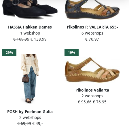
vallen. Kies nu ook uit het grootste online assortiment van dames
bandschoenen met exemplaren van al jouw favoriete merken!
HASSIA Hakken Dames
Pikolinos P. VALLARTA 655-
1 webshop
6 webshops
302458 Maat: 41 5
0732 Platte sandalenDames
€ 169,95
€ 138,99
€ 76,97
Materiaal: Suède Kleur:
Sandalen Blauw
Blauw
29%
19%
Pikolinos Vallarta
2 webshops
Damesandaal Flexibel en
€ 95,66
€ 76,95
Verstelbaar Brown Dames
POSH by Poelman Gulia
2 webshops
loafers met panterprint
€ 69,99
€ 49,-
cognac