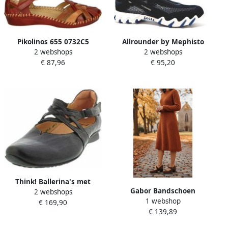
Pikolinos 655 0732C5
Allrounder by Mephisto
2 webshops
2 webshops
Volwassenen Platte
Allrounder Bandschoen Niro
€ 87,96
€ 95,20
sandalen Kleur Rood
Ocean Stargazer Blauw
Think! Ballerina's met
Gabor Bandschoen
2 webshops
riempje Gespschoen slipper
1 webshop
3013.01.004 Cacao Bruin
€ 169,90
feestdagsschoen bekroond
€ 139,89
Suède Wijdte H
met "Blauwe Engel"
Verwisselbaar Voetbed