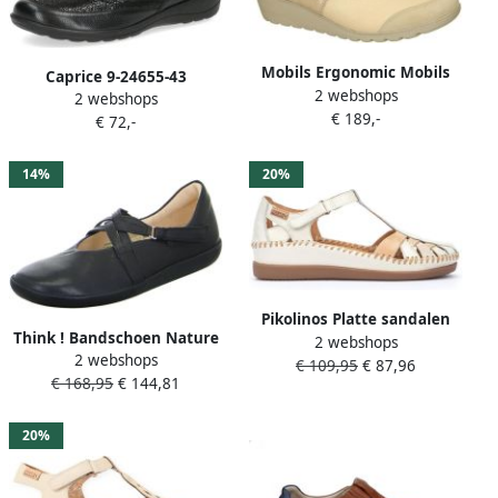
Mobils Ergonomic Mobils
Caprice 9-24655-43
2 webshops
Ergonomi Dames beige
2 webshops
Bandschoenen
€ 189,-
ballerina's & mocassins
€ 72,-
14%
20%
Pikolinos Platte sandalen
Think ! Bandschoen Nature
2 webshops
CADAQUES W8K-0705C1
2 webshops
Damen 3-000952-0000 Zwart
€ 109,95
€ 87,96
€ 168,95
€ 144,81
20%