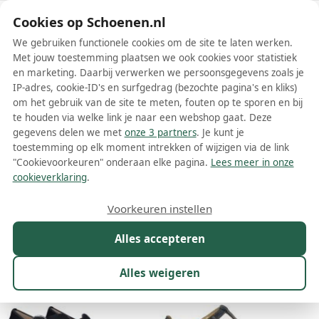
Schoenen.nl
Cookies op Schoenen.nl
We gebruiken functionele cookies om de site te laten werken.
Met jouw toestemming plaatsen we ook cookies voor statistiek
en marketing. Daarbij verwerken we persoonsgegevens zoals je
IP-adres, cookie-ID's en surfgedrag (bezochte pagina's en kliks)
om het gebruik van de site te meten, fouten op te sporen en bij
Wis filters
Alle filters
te houden via welke link je naar een webshop gaat. Deze
gegevens delen we met
onze 3 partners
. Je kunt je
Dames bandschoenen
toestemming op elk moment intrekken of wijzigen via de link
"Cookievoorkeuren" onderaan elke pagina.
Lees meer in onze
Ben je op zoek naar een paar damesschoenen die je makkelijk kunt
cookieverklaring
.
aan- en uittrekken? Dames bandschoenen zijn de perfecte keuze.
Dit model sluit gegarandeerd goed aan op de vorm van jouw
Meer lezen
Voorkeuren instellen
voeten. Hierdoor kun je er met gemak de hele dag op lopen. Je
kunt deze schoenen gemakkelijk sluiten met behulp van een
Alles accepteren
Maat
Merk
Kleur
Prijs
Materiaal
Win
bandje. Soms maak je het bandje dicht met een knoopje, de andere
keer met behulp van klittenband of een gespje. Hoe dan ook: het is
zó veel makkelijker dan iedere keer je veters moeten strikken! Veel
Alles weigeren
189 resultaten:
vrouwen met smalle voeten hebben allang het gemak van dames
18%
bandschoenen ontdekt. Het is namelijk dé perfecte vervanger voor
pumps en ballerina’s, die zonder bandje vaak van je smalle voet