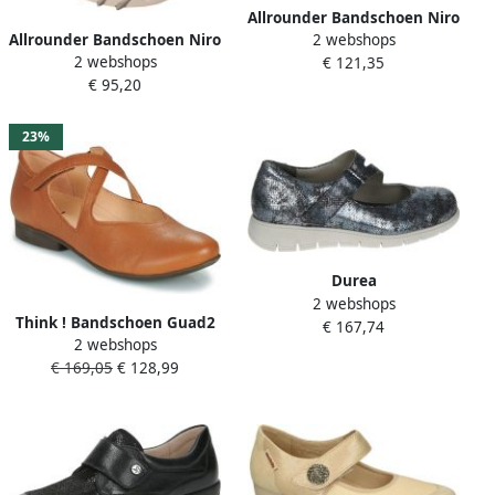
Allrounder Bandschoen Niro
Allrounder Bandschoen Niro
2 webshops
Ciment Grijs
2 webshops
Nimbus Cloud Lichtgrijs
€ 121,35
€ 95,20
23%
Durea
2 webshops
5744~H~~~~~~~~~~~~~~~~~~~~~
Think ! Bandschoen Guad2
€ 167,74
Blauw
2 webshops
3-000564-3030 Cognac
€ 169,05
€ 128,99