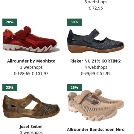
3 webshops
instapschoen slip-on
€ 72,95
sneaker met subtiele
slangenlook
20%
30%
Allrounder by Mephisto
Rieker NU 21% KORTING:
3 webshops
4 webshops
Allrounder Bandschoen Niro
klittenbandschoenen met
€ 128,65
€ 101,97
€ 79,99
€ 55,99
Rood Suède 4½ 37½
klittenbandriempjes
28%
26%
Josef Seibel
Allrounder Bandschoen Niro
3 webshops
Klittenbandschoenen