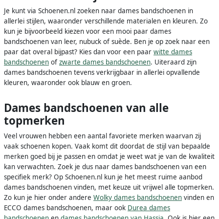
Je kunt via Schoenen.nl zoeken naar dames bandschoenen in
allerlei stijlen, waaronder verschillende materialen en kleuren. Zo
kun je bijvoorbeeld kiezen voor een mooi paar dames
bandschoenen van leer, nubuck of suède. Ben je op zoek naar een
paar dat overal bijpast? Kies dan voor een paar
witte dames
bandschoenen
of
zwarte dames bandschoenen
. Uiteraard zijn
dames bandschoenen tevens verkrijgbaar in allerlei opvallende
kleuren, waaronder ook blauw en groen.
Dames bandschoenen van alle
topmerken
Veel vrouwen hebben een aantal favoriete merken waarvan zij
vaak schoenen kopen. Vaak komt dit doordat de stijl van bepaalde
merken goed bij je passen en omdat je weet wat je van de kwaliteit
kan verwachten. Zoek je dus naar dames bandschoenen van een
specifiek merk? Op Schoenen.nl kun je het meest ruime aanbod
dames bandschoenen vinden, met keuze uit vrijwel alle topmerken.
Zo kun je hier onder andere
Wolky dames bandschoenen
vinden en
ECCO dames bandschoenen, maar ook
Durea dames
bandschoenen
en
dames bandschoenen van Hassia
. Ook is hier een