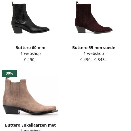
Buttero 60 mm
Buttero 55 mm suède
1 webshop
1 webshop
enkellaarzen met elastisch
enkellaarzen Paars
€ 490,-
€ 490,-
€ 343,-
vlak en puntige neus Zwart
30%
Buttero Enkellaarzen met
1 webshop