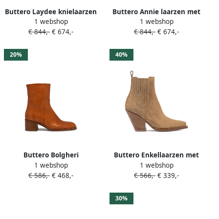
Buttero Laydee knielaarzen
Buttero Annie laarzen met
1 webshop
1 webshop
met gespbandje Zwart
Western-stijl en suède vlak
€ 844,-
€ 674,-
€ 844,-
€ 674,-
Zwart
20%
40%
Buttero Bolgheri
Buttero Enkellaarzen met
1 webshop
1 webshop
enkellaarzen met blokhak
puntige neus Bruin
€ 586,-
€ 468,-
€ 566,-
€ 339,-
en rits Bruin
30%