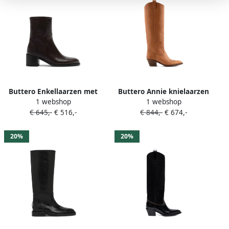
Buttero Enkellaarzen met
Buttero Annie knielaarzen
1 webshop
1 webshop
rits Bruin
met Western-stijl en treklus
€ 645,-
€ 516,-
€ 844,-
€ 674,-
Bruin
20%
20%