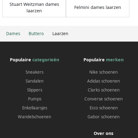
Stuart Weitzman dames
Felmini dames laarzen
laarzen
Dames
Buttero
Laarzen
Populaire
categorieën
Populaire
merken
Sneakers
Nike schoenen
Sandalen
Adidas schoenen
Slippers
Clarks schoenen
Pumps
Converse schoenen
Enkellaarsjes
Ecco schoenen
Wandelschoenen
Gabor schoenen
Over ons