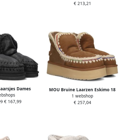
€ 213,21
Materiaal: Suède Kleur: Cognac
aarsjes Dames
MOU Bruine Laarzen Eskimo 18
ebshops
messchoenen Suède
1 webshop
Platform Rhinestones
99
€ 167,99
o18 Zwart
€ 257,04