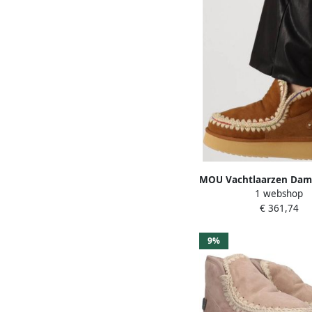
MOU Vachtlaarzen Dam
1 webshop
18 Platform Rhinestone
€ 361,74
Materiaal: Suède Kleu
9%