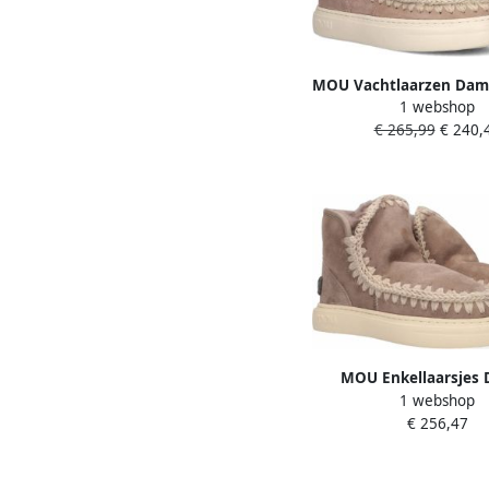
MOU Vachtlaarzen Dam
1 webshop
Sneaker Bold Glitter L
€ 265,99
€ 240,
38 Materiaal: Suède Kl
MOU Enkellaarsjes
1 webshop
Pantoffels Damesschoe
€ 256,47
Eskimo bold glitt 