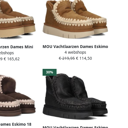
MOU Vachtlaarzen Dames Eskimo
rzen Dames Mini
4 webshops
Bounce Sneaker Maat: 37
ebshops
rm Boot Maat: 40
€ 219,95
€ 114,50
Materiaal: Suède Kleur: Cognac
99
€ 165,62
ède Kleur: Cognac
30%
ames Eskimo 18
MOU Vachtlaarzen Dames Eskimo