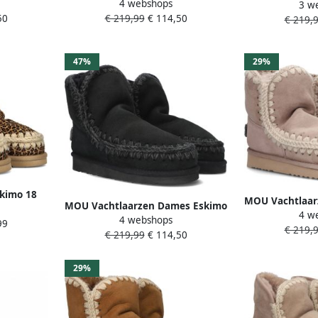
4 webshops
at: 39
Bounce Sneaker Maat: 36
3 w
Maat: 40 Mater
50
€ 219,99
€ 114,50
r: Beige
Materiaal: Suède Kleur: Zwart
€ 219,
B
47%
29%
kimo 18
MOU Vachtlaar
MOU Vachtlaarzen Dames Eskimo
Ponyhair
4 w
18 Glitter
4 webshops
18 Glitter Logo Maat: 38
99
€ 219,
Materiaal: S
€ 219,99
€ 114,50
Materiaal: Suède Kleur: Zwart
29%