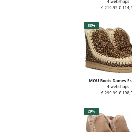
4 webshops
Bounce Sneaker Ma
€ 219,95
€ 114,
Materiaal: Suède Kleu
33%
MOU Boots Dames Es
4 webshops
Maat: 40 Materiaal: 
€ 299,99
€ 198,
Kleur: Bruin
29%