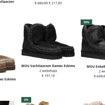
tlaarzen
€ 265,99
€ 217,85
Suède Kleur: Zilver
s Bruin
30%
MOU Vachtlaarzen Dames Eskimo
MOU Enkell
2 webshops
18 Glitter Logo Maat: 36
2 w
Pantoffels Da
€ 197,10
Materiaal: Suède Kleur: Zwart
€ 239,
Eskim
es Eskimo
al: Suède
6%