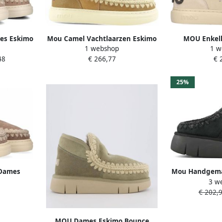
es Eskimo
Mou Camel Vachtlaarzen Eskimo
MOU Enkell
1 webshop
1 w
ogo Maat:
Sneaker
Pantoffels Da
48
€ 266,77
€ 
eur: Beige
Eskimo snkr b
25%
 Dames
Mou Handgema
3 w
nen Suède
met Gehaakt
€ 202,
Taupe
D
MOU Dames Eskimo Bounce