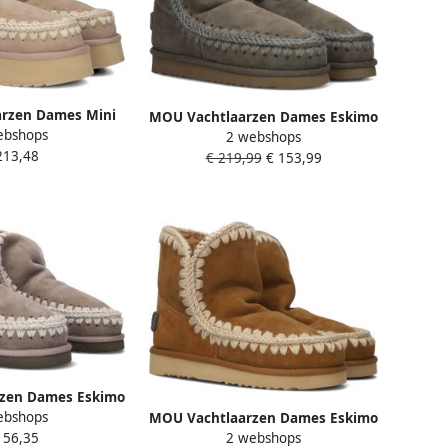
rzen Dames Mini
MOU Vachtlaarzen Dames Eskimo
ebshops
rm Boot Maat: 39
2 webshops
18 Glitter Logo Maat: 40
213,48
uède Kleur: Beige
€ 219,99
€ 153,99
Materiaal: Suède Kleur: Groen
zen Dames Eskimo
ebshops
MOU Vachtlaarzen Dames Eskimo
 Logo Maat: 39
2 webshops
156,35
18 Glitter Logo Maat: 36
uède Kleur: Grijs