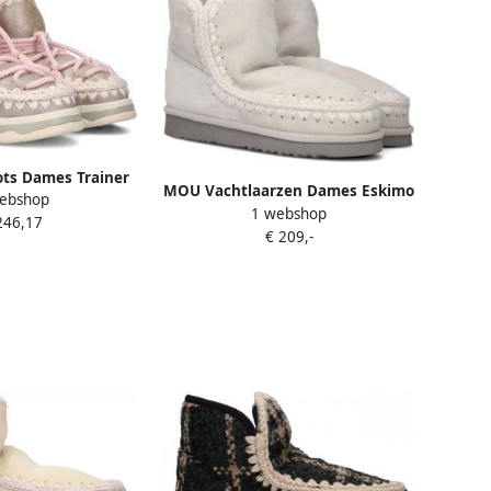
s Dames Trainer
MOU Vachtlaarzen Dames Eskimo
ebshop
o Lace Maat: 37
1 webshop
18 Glitter Logo Maat: 37
246,17
: Leer Kleur:
€ 209,-
Materiaal: Suède Kleur: Zilver
erkleurig