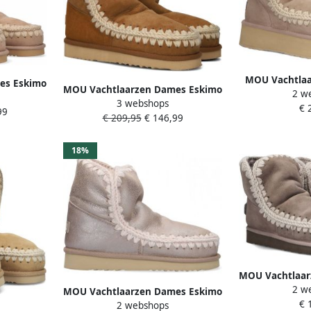
MOU Vachtlaa
es Eskimo
MOU Vachtlaarzen Dames Eskimo
2 w
Eskimo Platfo
at: 38
3 webshops
18 Glitter Logo Maat: 39
€ 
Materiaal: S
99
r: Beige
€ 209,95
€ 146,99
Materiaal: Suède Kleur: Cognac
18%
MOU Vachtlaar
2 w
18 Glitter
MOU Vachtlaarzen Dames Eskimo
€ 
Materiaal: S
2 webshops
18 Bounce Maat: 39 Materiaal: