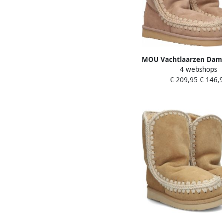
MOU Vachtlaarzen Dam
4 webshops
18 Glitter Logo Ma
€ 209,95
€ 146,
Materiaal: Suède Kleu