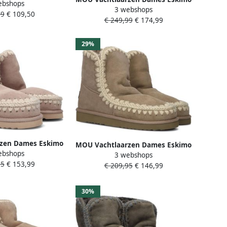
ebshops
iaal: Suède Kleur:
3 webshops
18 Bounce Maat: 40 Materiaal:
99
€ 109,50
ruin
€ 249,99
€ 174,99
Suède Kleur: Zwart
29%
zen Dames Eskimo
MOU Vachtlaarzen Dames Eskimo
ebshops
 Logo Maat: 36
3 webshops
18 Glitter Logo Maat: 39
95
€ 153,99
uède Kleur: Beige
€ 209,95
€ 146,99
Materiaal: Suède Kleur: Taupe
30%