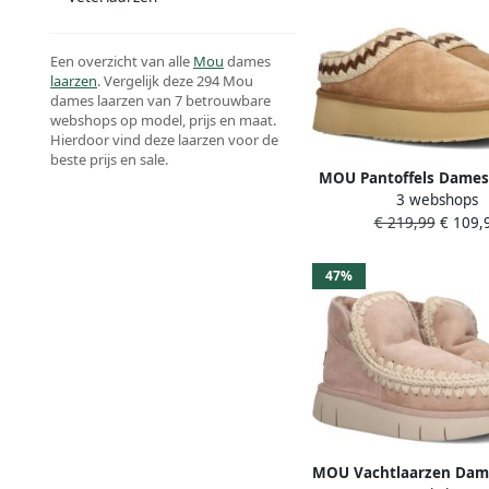
Een overzicht van alle
Mou
dames
laarzen
. Vergelijk deze 294 Mou
dames laarzen van 7 betrouwbare
webshops op model, prijs en maat.
Hierdoor vind deze laarzen voor de
beste prijs en sale.
MOU Pantoffels Dames
3 webshops
Clog Suede Leather St
€ 219,99
€ 109,
Materiaal: Suède Kleu
47%
MOU Vachtlaarzen Dam