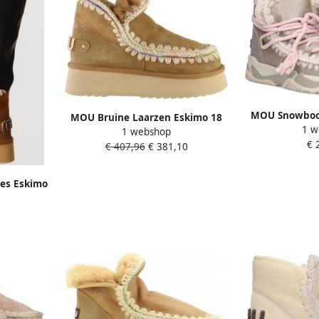
MOU Snowboot
MOU Bruine Laarzen Eskimo 18
1 w
02 Scoubido
1 webshop
Platform Rhinestones
€ 
Materiaal
€ 407,96
€ 381,10
Zilv
es Eskimo
s Maat: 39
r: Cognac