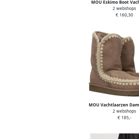
MOU Eskimo Boot Vach
2 webshops
Warme Laarzen Dame
€ 160,30
MOU Vachtlaarzen Dam
2 webshops
Boot Maat: 36 Materia
€ 185,-
Kleur: Bruin