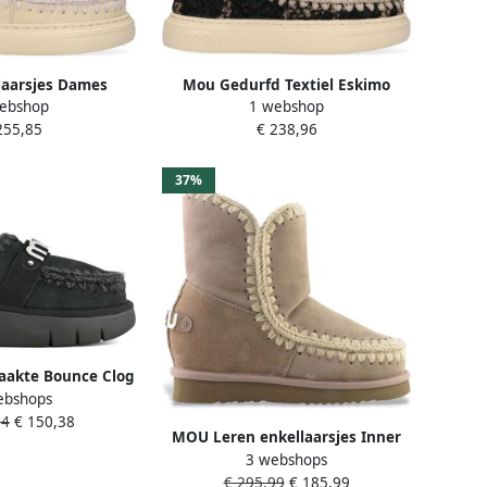
aarsjes Dames
Mou Gedurfd Textiel Eskimo
ebshop
1 webshop
messchoenen Leer
Sneaker Laarzen
255,85
€ 238,96
old Gebroken wit
37%
akte Bounce Clog
ebshops
e Details Black
94
€ 150,38
ames
MOU Leren enkellaarsjes Inner
3 webshops
WedgeSh groot metalen logo
€ 295,99
€ 185,99
taupe