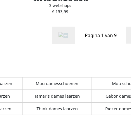
3 webshops
Sneaker Laurel O
€ 153,99
Pagina 1 van 9
aarzen
Mou damesschoenen
Mou sch
arzen
Tamaris dames laarzen
Gabor dames
aarzen
Think dames laarzen
Rieker dames