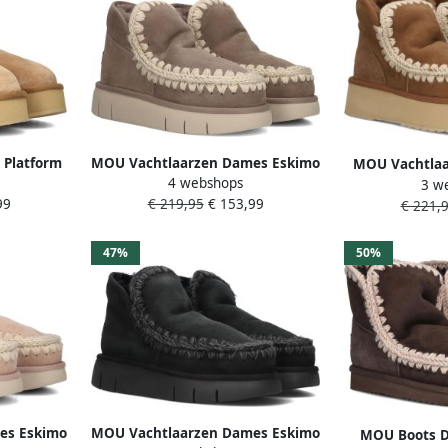
 Platform
MOU Vachtlaarzen Dames Eskimo
MOU Vachtlaa
4 webshops
 Maat: 41
Bounce Sneaker Maat: 41
3 w
Eskimo Platfo
99
€ 219,95
€ 153,99
r: Beige
Materiaal: Suède Kleur: Taupe
€ 221,
Materiaal: Su
47%
50%
es Eskimo
MOU Vachtlaarzen Dames Eskimo
MOU Boots D