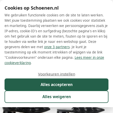
Schoenen.nl
Cookies op Schoenen.nl
We gebruiken functionele cookies om de site te laten werken.
Met jouw toestemming plaatsen we ook cookies voor statistiek
en marketing. Daarbij verwerken we persoonsgegevens zoals je
IP-adres, cookie-ID's en surfgedrag (bezochte pagina's en kliks)
om het gebruik van de site te meten, fouten op te sporen en bij
Wis filters
Alle filters
te houden via welke link je naar een webshop gaat. Deze
gegevens delen we met
onze 3 partners
. Je kunt je
Café Noir dames ballerinas
toestemming op elk moment intrekken of wijzigen via de link
"Cookievoorkeuren" onderaan elke pagina.
Lees meer in onze
Meer lezen
cookieverklaring
.
Maat
Merk
1
Kleur
Prijs
Winkel
Sor
Voorkeuren instellen
18 resultaten:
Alles accepteren
Alles weigeren