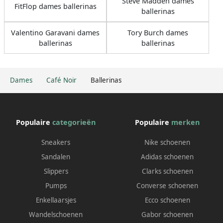
Steve Madden dames
FitFlop dames ballerinas
ballerinas
Valentino Garavani dames
Tory Burch dames
ballerinas
ballerinas
Dames
Café Noir
Ballerinas
Populaire
categorieën
Populaire
merken
Sneakers
Nike schoenen
Sandalen
Adidas schoenen
Slippers
Clarks schoenen
Pumps
Converse schoenen
Enkellaarsjes
Ecco schoenen
Wandelschoenen
Gabor schoenen