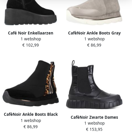
Café Noir Enkellaarzen
CafèNoir Ankle Boots Gray
1 webshop
1 webshop
C1fl1116
Dames
€ 102,99
€ 86,99
CafèNoir Ankle Boots Black
CafèNoir Zwarte Dames
1 webshop
Dames
1 webshop
Casual Boot
€ 86,99
€ 153,95