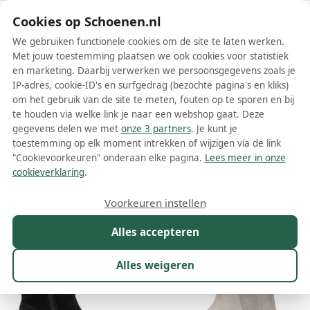
Schoenen.nl
Cookies op Schoenen.nl
We gebruiken functionele cookies om de site te laten werken.
Met jouw toestemming plaatsen we ook cookies voor statistiek
en marketing. Daarbij verwerken we persoonsgegevens zoals je
IP-adres, cookie-ID's en surfgedrag (bezochte pagina's en kliks)
om het gebruik van de site te meten, fouten op te sporen en bij
Wis filters
Alle filters
te houden via welke link je naar een webshop gaat. Deze
gegevens delen we met
onze 3 partners
. Je kunt je
Café Noir dames laarzen
toestemming op elk moment intrekken of wijzigen via de link
"Cookievoorkeuren" onderaan elke pagina.
Lees meer in onze
Meer lezen
cookieverklaring
.
Maat
Merk
1
Kleur
Prijs
Materiaal
Voorkeuren instellen
174 resultaten:
Alles accepteren
Alles weigeren