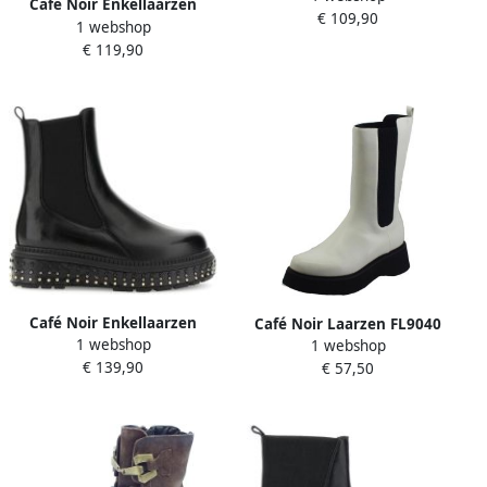
Café Noir Enkellaarzen
€ 109,90
1 webshop
C1XW6108
€ 119,90
Café Noir Enkellaarzen
Café Noir Laarzen FL9040
1 webshop
1 webshop
C1FC9700
€ 139,90
€ 57,50