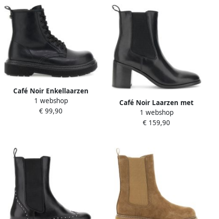
Café Noir Enkellaarzen
1 webshop
C1FA9122
Café Noir Laarzen met
€ 99,90
1 webshop
hakken C1XL1506
€ 159,90