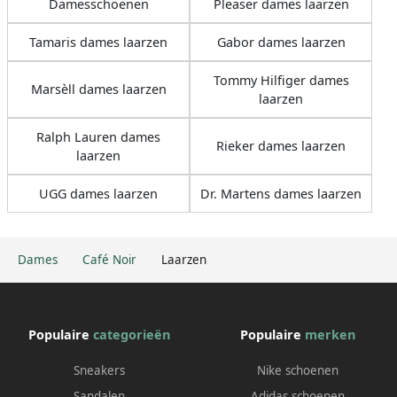
Damesschoenen
Pleaser dames laarzen
Tamaris dames laarzen
Gabor dames laarzen
Tommy Hilfiger dames
Marsèll dames laarzen
laarzen
Ralph Lauren dames
Rieker dames laarzen
laarzen
UGG dames laarzen
Dr. Martens dames laarzen
Dames
Café Noir
Laarzen
Populaire
categorieën
Populaire
merken
Sneakers
Nike schoenen
Sandalen
Adidas schoenen