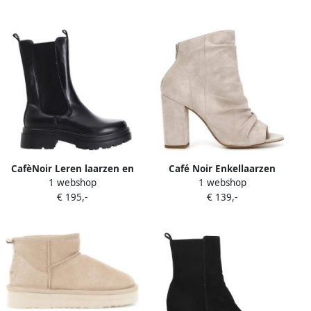
CafèNoir Leren laarzen en
Café Noir Enkellaarzen
1 webshop
1 webshop
enkellaarsjes Black Dames
C1EF5002
€ 195,-
€ 139,-