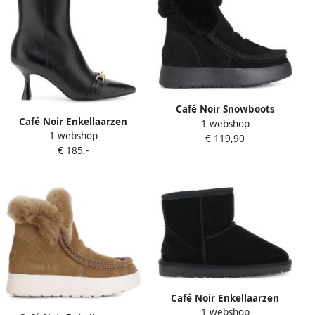
Café Noir Snowboots
Café Noir Enkellaarzen
1 webshop
C1XW6108
1 webshop
C1XV4708
€ 119,90
€ 185,-
Café Noir Enkellaarzen
1 webshop
C1XW6100