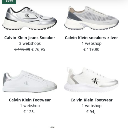
35%
Calvin Klein Jeans Sneaker
Calvin Klein sneakers zilver
3 webshops
1 webshop
met contrasterende
taupe
€ 119,99
€ 76,95
€ 119,90
afwerking model 'HIKE
RUNNER'
Calvin Klein Footwear
Calvin Klein Footwear
1 webshop
1 webshop
Hw0hw02846 Schoenen Wit
Yw0yw02080 Schoenen Wit
€ 123,-
€ 94,-
Vrouw
Vrouw