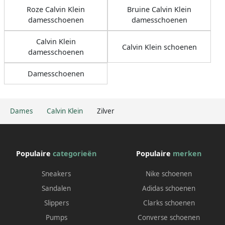
Roze Calvin Klein
Bruine Calvin Klein
damesschoenen
damesschoenen
Calvin Klein
Calvin Klein schoenen
damesschoenen
Damesschoenen
Dames
Calvin Klein
Zilver
Populaire
categorieën
Populaire
merken
Sneakers
Nike schoenen
Sandalen
Adidas schoenen
Slippers
Clarks schoenen
Pumps
Converse schoenen