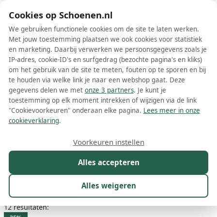
Schoenen.nl
Cookies op Schoenen.nl
We gebruiken functionele cookies om de site te laten werken.
Met jouw toestemming plaatsen we ook cookies voor statistiek
en marketing. Daarbij verwerken we persoonsgegevens zoals je
IP-adres, cookie-ID's en surfgedrag (bezochte pagina's en kliks)
om het gebruik van de site te meten, fouten op te sporen en bij
Wis filters
Alle filters
te houden via welke link je naar een webshop gaat. Deze
gegevens delen we met
onze 3 partners
. Je kunt je
Zilveren Calvin Klein
toestemming op elk moment intrekken of wijzigen via de link
damesschoenen
"Cookievoorkeuren" onderaan elke pagina.
Lees meer in onze
cookieverklaring
.
Meer lezen
Voorkeuren instellen
Sandalen
Slippers
Sneakers
Alles accepteren
Maat
Merk
1
Kleur
1
Prijs
Materiaal
Alles weigeren
12 resultaten: