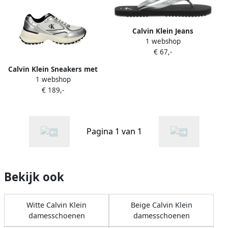
Calvin Klein Jeans
1 webshop
Teenslippers met
€ 67,-
labelopschrift
Calvin Klein Sneakers met
1 webshop
logo Zilver
€ 189,-
Pagina 1 van 1
Bekijk ook
Witte Calvin Klein
Beige Calvin Klein
damesschoenen
damesschoenen