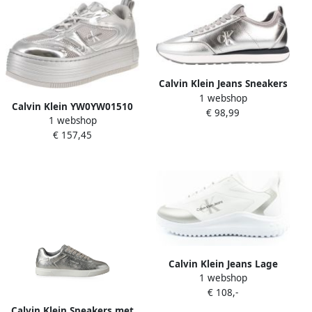
Calvin Klein Jeans Sneakers
1 webshop
Retro Runner Metallic
Calvin Klein YW0YW01510
€ 98,99
1 webshop
Bold Platf Low Mix
€ 157,45
Damesschoenen Sneaker
0IY-Zilver
Calvin Klein Jeans Lage
1 webshop
Sneakers YW0YW0144201V
€ 108,-
Calvin Klein Sneakers met