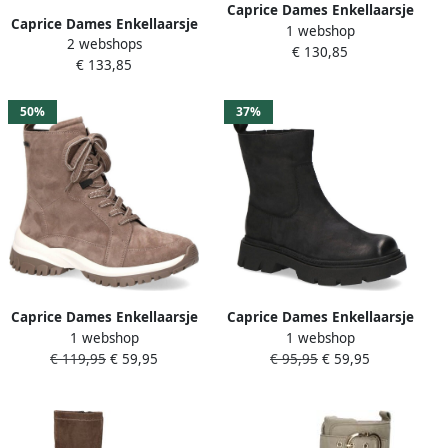
Caprice Dames Enkellaarsje
Caprice Dames Enkellaarsje
1 webshop
9 9 25255 29 711 G breedte
2 webshops
9-25103-41 771 G-breedte
€ 130,85
€ 133,85
50%
37%
Caprice Dames Enkellaarsje
Caprice Dames Enkellaarsje
1 webshop
1 webshop
9 9 26259 29 225 G breedte
9 9 25472 29 008 G breedte
€ 119,95
€ 59,95
€ 95,95
€ 59,95