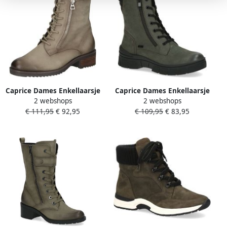
Caprice Dames Enkellaarsje
Caprice Dames Enkellaarsje
2 webshops
2 webshops
9-25253-43 771 H-breedte
9-26235-41 764 G-breedte
€ 111,95
€ 92,95
€ 109,95
€ 83,95