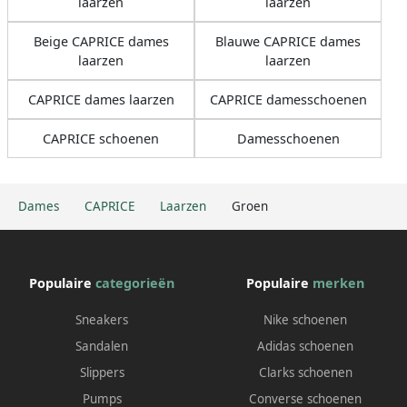
laarzen
laarzen
Beige CAPRICE dames
Blauwe CAPRICE dames
laarzen
laarzen
CAPRICE dames laarzen
CAPRICE damesschoenen
CAPRICE schoenen
Damesschoenen
Dames
CAPRICE
Laarzen
Groen
Populaire
categorieën
Populaire
merken
Sneakers
Nike schoenen
Sandalen
Adidas schoenen
Slippers
Clarks schoenen
Pumps
Converse schoenen