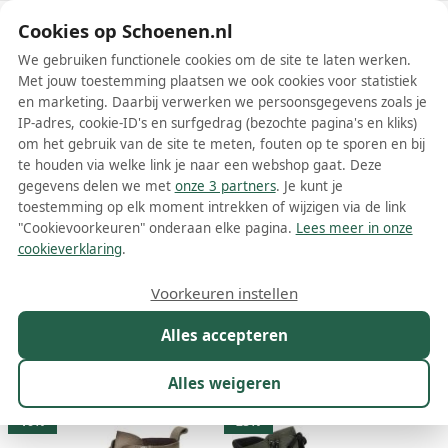
Schoenen.nl
Cookies op Schoenen.nl
We gebruiken functionele cookies om de site te laten werken.
Met jouw toestemming plaatsen we ook cookies voor statistiek
en marketing. Daarbij verwerken we persoonsgegevens zoals je
IP-adres, cookie-ID's en surfgedrag (bezochte pagina's en kliks)
om het gebruik van de site te meten, fouten op te sporen en bij
Wis filters
Alle filters
te houden via welke link je naar een webshop gaat. Deze
gegevens delen we met
onze 3 partners
. Je kunt je
Groene CAPRICE dames laarzen
toestemming op elk moment intrekken of wijzigen via de link
"Cookievoorkeuren" onderaan elke pagina.
Lees meer in onze
Meer lezen
cookieverklaring
.
Hoge laarzen
Voorkeuren instellen
Alles accepteren
Maat
Merk
1
Kleur
1
Prijs
Materiaal
Alles weigeren
8 resultaten:
16%
23%